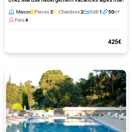
Maison
Pièces:
3
Chambres:
2
SdB:
1
50
m²
Pers:
4
425€