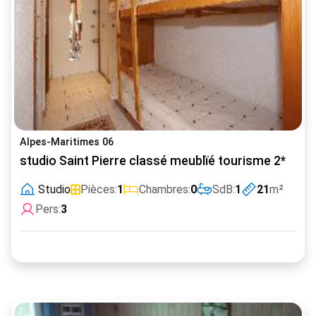
Alpes-Maritimes 06
studio Saint Pierre classé meublïé tourisme 2*
Studio
Pièces:
1
Chambres:
0
SdB:
1
21
m²
Pers:
3