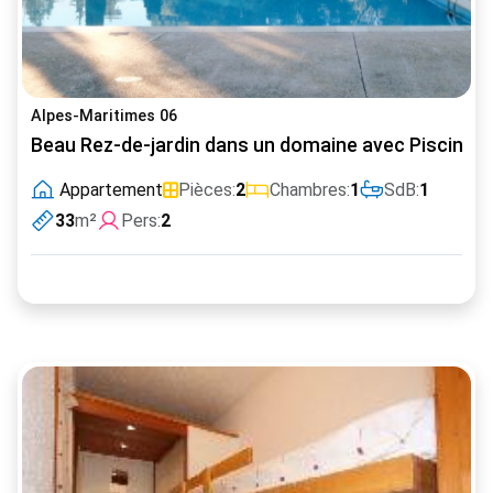
Alpes-Maritimes 06
Beau Rez-de-jardin dans un domaine avec Piscine ch
Appartement
Pièces:
2
Chambres:
1
SdB:
1
33
m²
Pers:
2