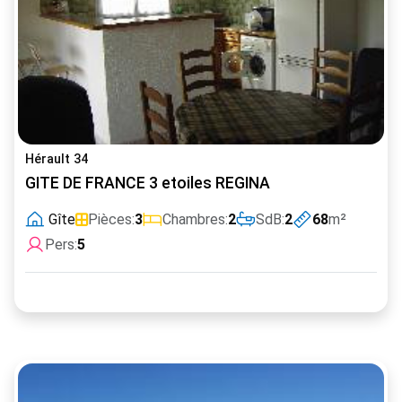
Hérault 34
GITE DE FRANCE 3 etoiles REGINA
Gîte
Pièces:
3
Chambres:
2
SdB:
2
68
m²
Pers:
5