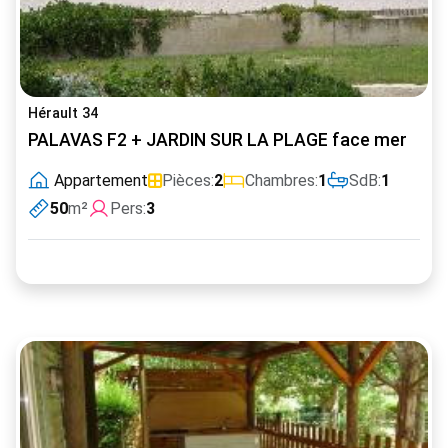
Hérault 34
PALAVAS F2 + JARDIN SUR LA PLAGE face mer
Appartement
Pièces:
2
Chambres:
1
SdB:
1
50
m²
Pers:
3