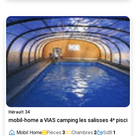
Hérault 34
mobil-home a VIAS camping les salisses 4* piscine
Mobil Home
Pièces:
3
Chambres:
2
SdB:
1