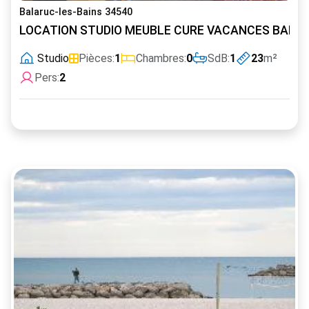
Balaruc-les-Bains 34540
LOCATION STUDIO MEUBLE CURE VACANCES BALAR
Studio
Pièces:
1
Chambres:
0
SdB:
1
23
m²
Pers:
2