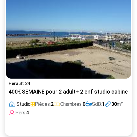
Hérault 34
400€ SEMAINE pour 2 adult+ 2 enf studio cabine W
Studio
Pièces:
2
Chambres:
0
SdB:
1
30
m²
Pers:
4