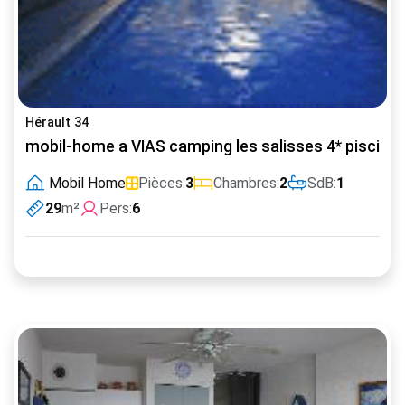
Hérault 34
mobil-home a VIAS camping les salisses 4* piscine
Mobil Home
Pièces:
3
Chambres:
2
SdB:
1
29
m²
Pers:
6