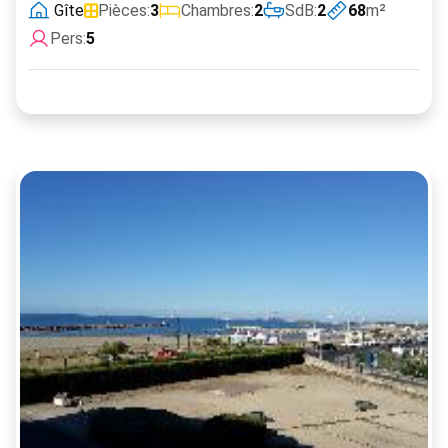
Gîte
Pièces:
3
Chambres:
2
SdB:
2
68
m²
Pers:
5