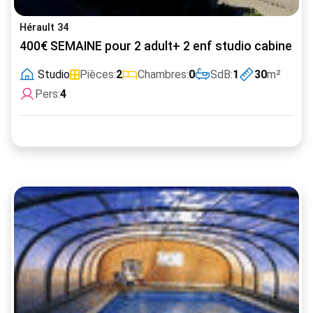
Hérault 34
400€ SEMAINE pour 2 adult+ 2 enf studio cabine W
Studio
Pièces:
2
Chambres:
0
SdB:
1
30
m²
Pers:
4