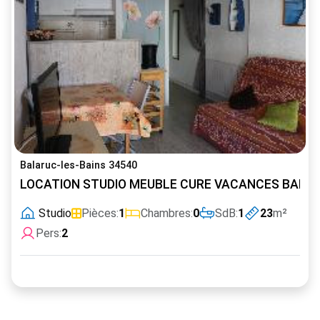
Balaruc-les-Bains 34540
LOCATION STUDIO MEUBLE CURE VACANCES BALAR
Studio
Pièces:
1
Chambres:
0
SdB:
1
23
m²
Pers:
2