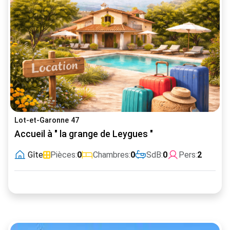
Lot-et-Garonne 47
Accueil à " la grange de Leygues "
Gîte
Pièces:
0
Chambres:
0
SdB:
0
Pers:
2