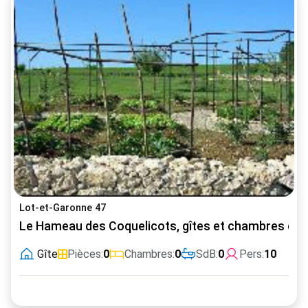
Lot-et-Garonne 47
Le Hameau des Coquelicots, gîtes et chambres d'h
Gîte
Pièces:
0
Chambres:
0
SdB:
0
Pers:
10