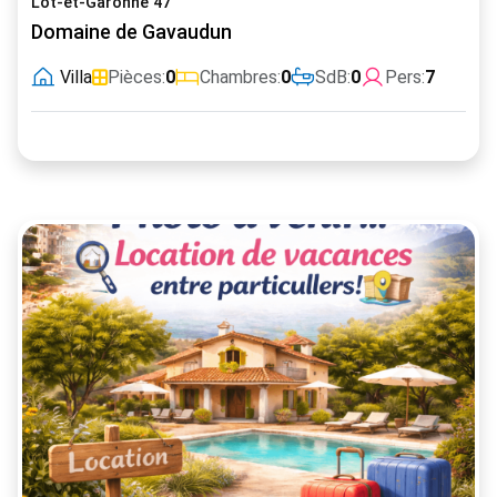
Lot-et-Garonne 47
Domaine de Gavaudun
Villa
Pièces:
0
Chambres:
0
SdB:
0
Pers:
7