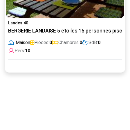
Landes 40
BERGERIE LANDAISE 5 etoiles 15 personnes piscine
Maison
Pièces:
0
Chambres:
0
SdB:
0
Pers:
10