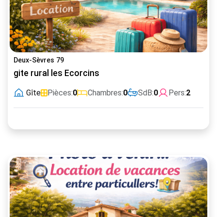
Deux-Sèvres 79
gite rural les Ecorcins
Gîte
Pièces:
0
Chambres:
0
SdB:
0
Pers:
2