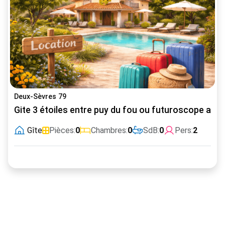
Deux-Sèvres 79
Gite 3 étoiles entre puy du fou ou futuroscope au 
Gîte
Pièces:
0
Chambres:
0
SdB:
0
Pers:
2