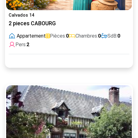
Calvados 14
2 pieces CABOURG
Appartement
Pièces:
0
Chambres:
0
SdB:
0
Pers:
2