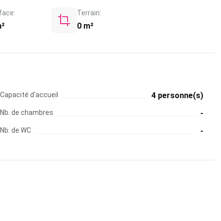
face:
Terrain:
m²
0 m²
Capacité d'accueil
4 personne(s)
Nb. de chambres
-
Nb. de WC
-