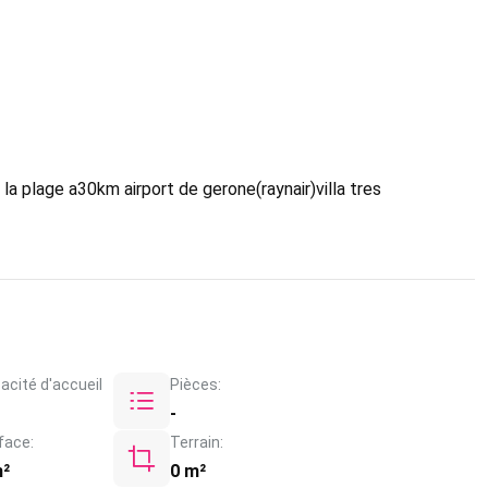
a plage a30km airport de gerone(raynair)villa tres
acité d'accueil
Pièces:
-
face:
Terrain:
m²
0 m²