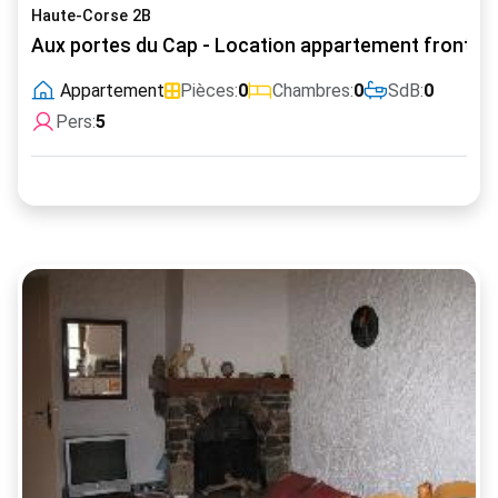
Haute-Corse 2B
Aux portes du Cap - Location appartement front de
Appartement
Pièces:
0
Chambres:
0
SdB:
0
Pers:
5