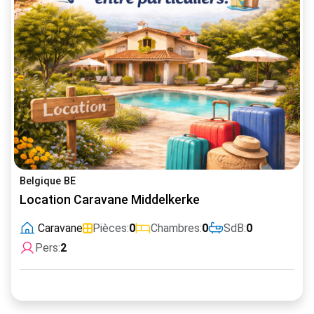
Belgique BE
Location Caravane Middelkerke
Caravane
Pièces:
0
Chambres:
0
SdB:
0
Pers:
2