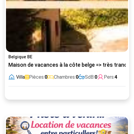
Belgique BE
Maison de vacances à la côte belge => très tranquil
Villa
Pièces:
0
Chambres:
0
SdB:
0
Pers:
4