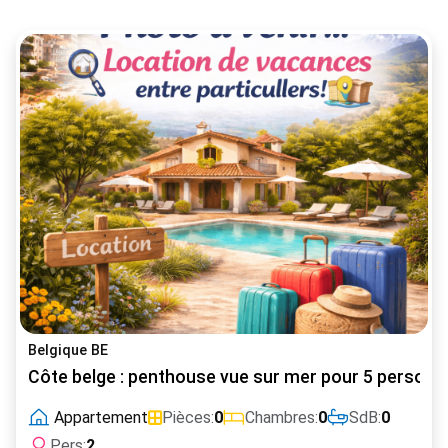
Belgique BE
Côte belge : penthouse vue sur mer pour 5 personn
Appartement
Pièces:
0
Chambres:
0
SdB:
0
Pers:
2