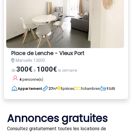
Place de Lenche - Vieux Port
Marseille 13000
300€
1000€
de
à
la semaine
4
personne(s)
Appartement
27
m²
1
pièces
1
chambres
1
SdB
Annonces gratuites
Consultez gratuitement toutes les locations de