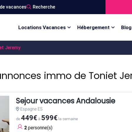
de vacances
Recherche
Locations Vacances
Hébergement
Blog
et Jeremy
annonces immo de Toniet J
Sejour vacances Andalousie
Espagne ES
449€
599€
de
à
la semaine
2
personne(s)