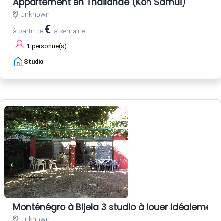
Appartement en Thailande (Koh Samui)
Unknown
€
à partir de
la semaine
1
personne(s)
Studio
Monténégro à Bijela 3 studio à louer idéalement 
Unknown