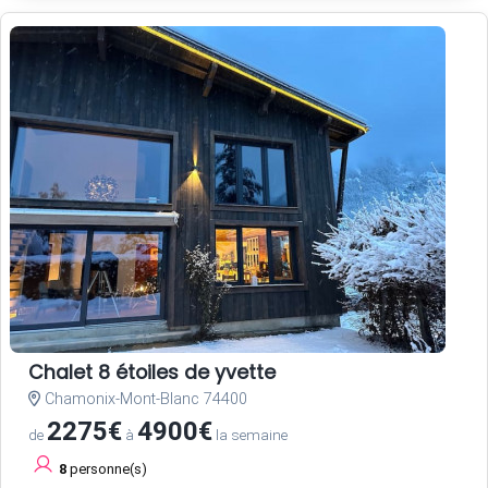
Chalet 8 étoiles de yvette
Chamonix-Mont-Blanc 74400
2275€
4900€
de
à
la semaine
8
personne(s)