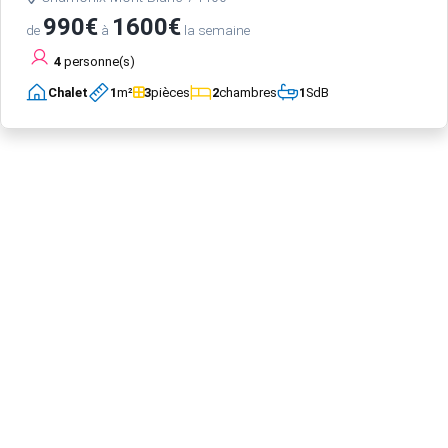
990€
1600€
de
à
la semaine
4
personne(s)
Chalet
1
m²
3
pièces
2
chambres
1
SdB