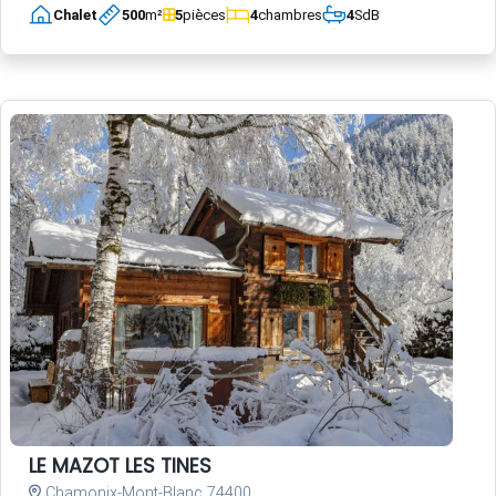
Chalet
500
m²
5
pièces
4
chambres
4
SdB
LE MAZOT LES TINES
Chamonix-Mont-Blanc 74400