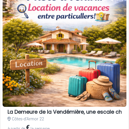
La Demeure de la Vendémière, une escale charm
Côtes-d'Armor 22
€
à partir de
la semaine