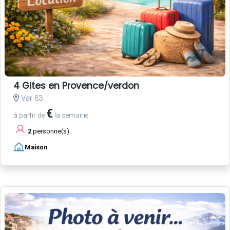
4 Gites en Provence/verdon
Var 83
€
à partir de
la semaine
2
personne(s)
Maison