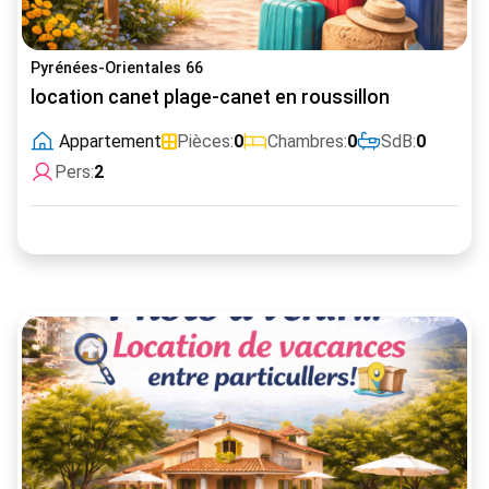
Pyrénées-Orientales 66
location canet plage-canet en roussillon
Appartement
Pièces:
0
Chambres:
0
SdB:
0
Pers:
2