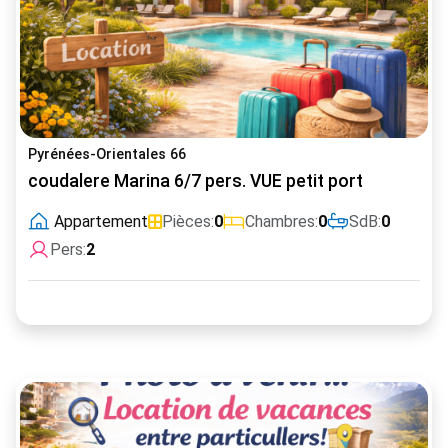
Pyrénées-Orientales 66
coudalere Marina 6/7 pers. VUE petit port
Appartement
Pièces:
0
Chambres:
0
SdB:
0
Pers:
2