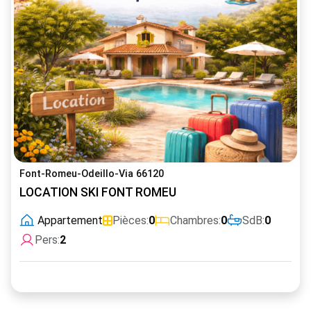
Font-Romeu-Odeillo-Via 66120
LOCATION SKI FONT ROMEU
Appartement
Pièces:
0
Chambres:
0
SdB:
0
Pers:
2