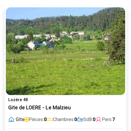
Lozère 48
Gite de LOERE - Le Malzieu
Gîte
Pièces:
0
Chambres:
0
SdB:
0
Pers:
7