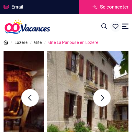
Email
Se connecter
Lozère
Gîte
Gite La Panouse en Lozère