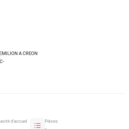
EMILION A CREON
C-
acité d'accueil
Pièces:
-