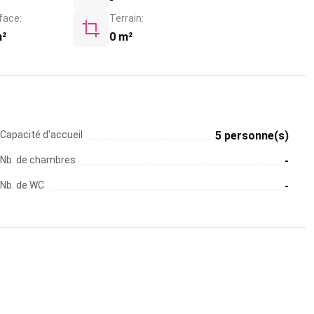
face:
Terrain:
m²
0 m²
Capacité d'accueil
5 personne(s)
Nb. de chambres
-
Nb. de WC
-