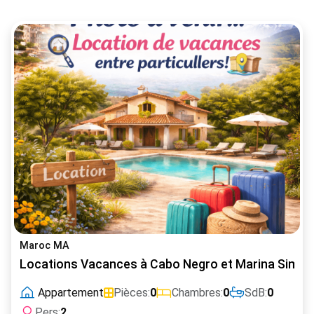
Maroc MA
Locations Vacances à Cabo Negro et Marina Simir
Appartement
Pièces:
0
Chambres:
0
SdB:
0
Pers:
2