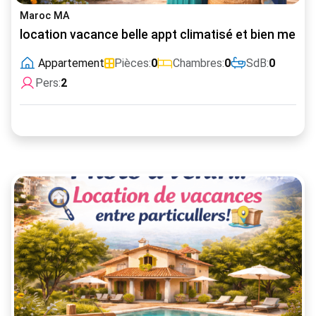
Maroc MA
location vacance belle appt climatisé et bien meublé
Appartement
Pièces:
0
Chambres:
0
SdB:
0
Pers:
2