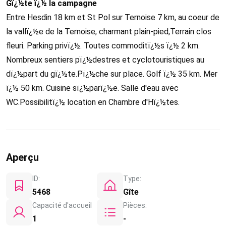
Gï¿½te ï¿½ la campagne
Entre Hesdin 18 km et St Pol sur Ternoise 7 km, au coeur de
la vallï¿½e de la Ternoise, charmant plain-pied,Terrain clos
fleuri. Parking privï¿½. Toutes commoditï¿½s ï¿½ 2 km.
Nombreux sentiers pï¿½destres et cyclotouristiques au
dï¿½part du gï¿½te.Pï¿½che sur place. Golf ï¿½ 35 km. Mer
ï¿½ 50 km. Cuisine sï¿½parï¿½e. Salle d'eau avec
WC.Possibilitï¿½ location en Chambre d'Hï¿½tes.
Aperçu
ID:
Type:
5468
Gîte
Capacité d'accueil
Pièces:
1
-