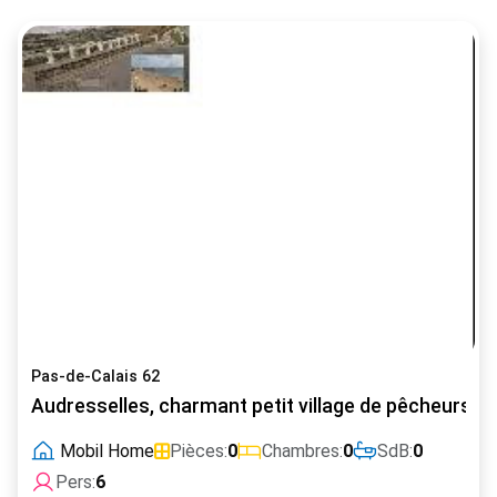
Pas-de-Calais 62
Audresselles, charmant petit village de pêcheurs de
Mobil Home
Pièces:
0
Chambres:
0
SdB:
0
Pers:
6