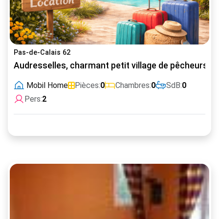
Pas-de-Calais 62
Audresselles, charmant petit village de pêcheurs de
Mobil Home
Pièces:
0
Chambres:
0
SdB:
0
Pers:
2