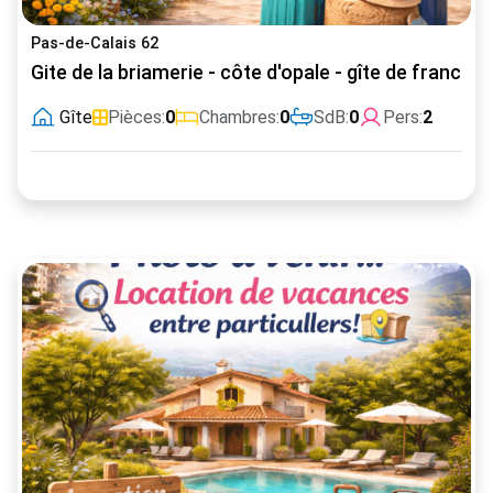
Pas-de-Calais 62
Gite de la briamerie - côte d'opale - gîte de france
Gîte
Pièces:
0
Chambres:
0
SdB:
0
Pers:
2