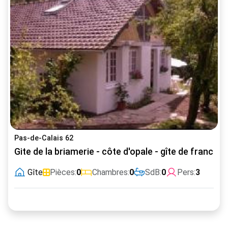
Pas-de-Calais 62
Gite de la briamerie - côte d'opale - gîte de france
Gîte
Pièces:
0
Chambres:
0
SdB:
0
Pers:
3