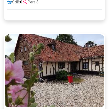
SdB:
0
Pers:
3