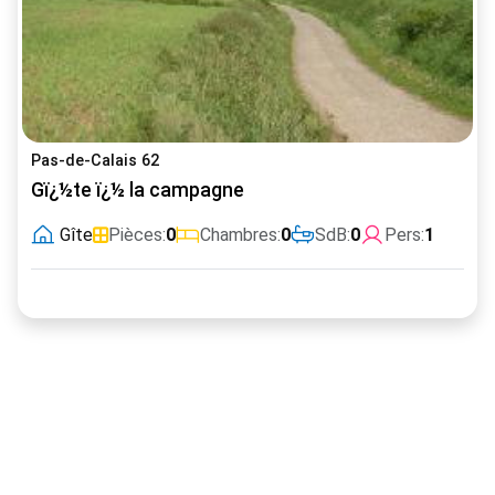
Pas-de-Calais 62
Gï¿½te ï¿½ la campagne
Gîte
Pièces:
0
Chambres:
0
SdB:
0
Pers:
1