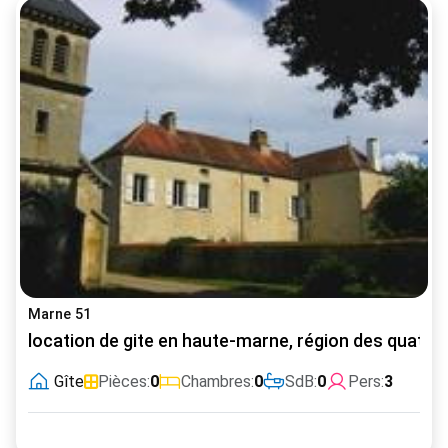
Marne 51
location de gite en haute-marne, région des quatres
Gîte
Pièces:
0
Chambres:
0
SdB:
0
Pers:
3