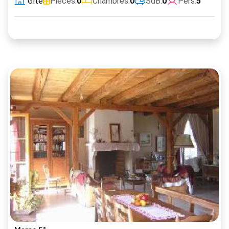
Gîte
Pièces:
0
Chambres:
0
SdB:
0
Pers:
5