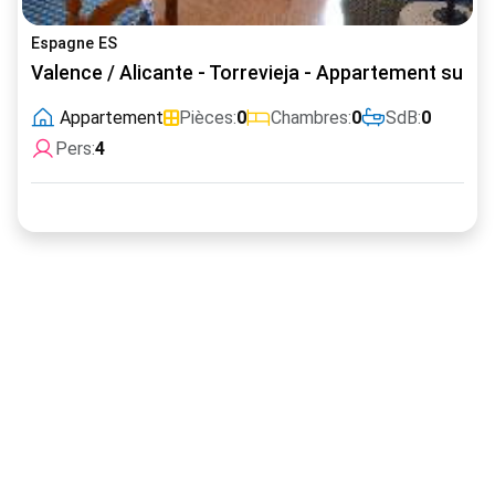
Espagne ES
Valence / Alicante - Torrevieja - Appartement super
Appartement
Pièces:
0
Chambres:
0
SdB:
0
Pers:
4