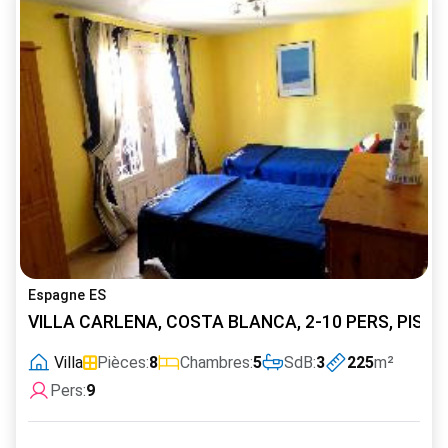
Espagne ES
VILLA CARLENA, COSTA BLANCA, 2-10 PERS, PISCIN
Villa
Pièces:
8
Chambres:
5
SdB:
3
225
m²
Pers:
9