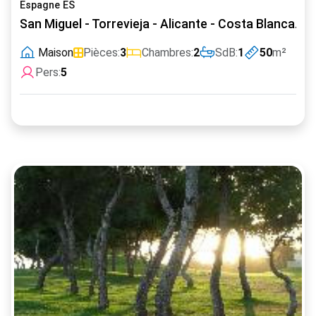
Espagne ES
San Miguel - Torrevieja - Alicante - Costa Blanca. 
Maison
Pièces:
3
Chambres:
2
SdB:
1
50
m²
Pers:
5