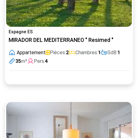
Espagne ES
MIRADOR DEL MEDITERRANEO " Resimed "
Appartement
Pièces:
2
Chambres:
1
SdB:
1
35
m²
Pers:
4