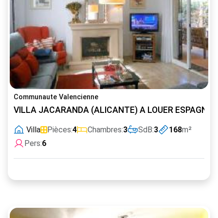
Communaute Valencienne
VILLA JACARANDA (ALICANTE) A LOUER ESPAGNE 
Villa
Pièces:
4
Chambres:
3
SdB:
3
168
m²
Pers:
6