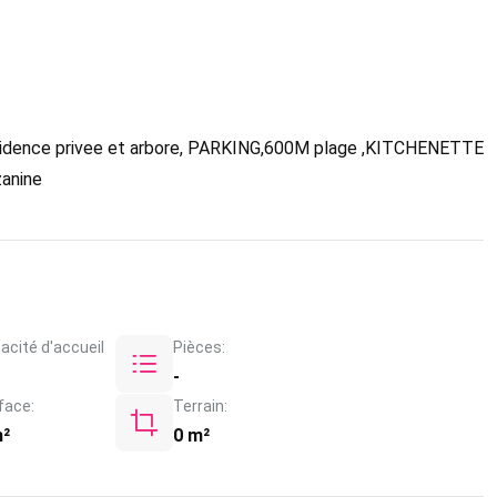
idence privee et arbore, PARKING,600M plage ,KITCHENETTE
zanine
acité d'accueil
Pièces:
-
face:
Terrain:
m²
0 m²