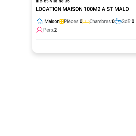
Ille-et-Vilaine 35
LOCATION MAISON 100M2 A ST MALO
Maison
Pièces:
0
Chambres:
0
SdB:
0
Pers:
2