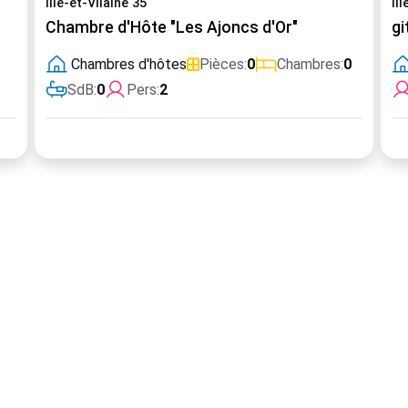
Ille-et-Vilaine 35
Il
Chambre d'Hôte "Les Ajoncs d'Or"
gi
Chambres d'hôtes
Pièces:
0
Chambres:
0
SdB:
0
Pers:
2