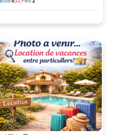
SdB:
0
Pers:
2