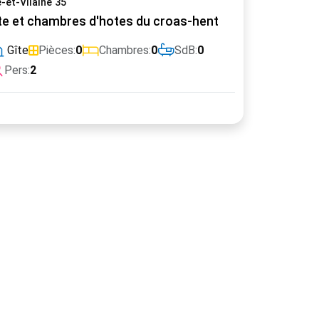
le-et-Vilaine 35
te et chambres d'hotes du croas-hent
Gîte
Pièces:
0
Chambres:
0
SdB:
0
Pers:
2