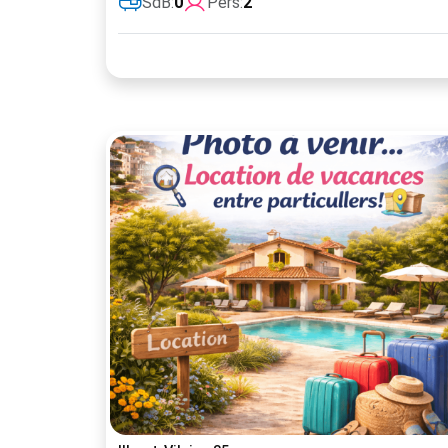
SdB:
0
Pers:
2