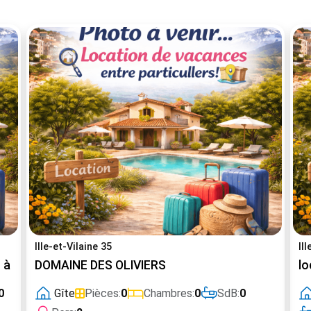
Ille-et-Vilaine 35
Il
 5 minutes de la mer Dinard et Saint Malo...
DOMAINE DES OLIVIERS
lo
0
Gîte
Pièces:
0
Chambres:
0
SdB:
0