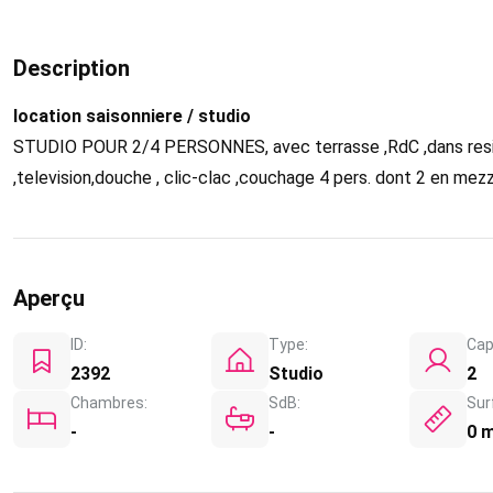
Description
location saisonniere / studio
STUDIO POUR 2/4 PERSONNES, avec terrasse ,RdC ,dans res
,television,douche , clic-clac ,couchage 4 pers. dont 2 en mez
Aperçu
ID:
Type:
Cap
2392
Studio
2
Chambres:
SdB:
Sur
-
-
0 