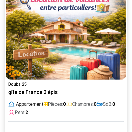
Doubs 25
gîte de France 3 épis
Appartement
Pièces:
0
Chambres:
0
SdB:
0
Pers:
2