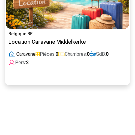
Belgique BE
Location Caravane Middelkerke
Caravane
Pièces:
0
Chambres:
0
SdB:
0
Pers:
2