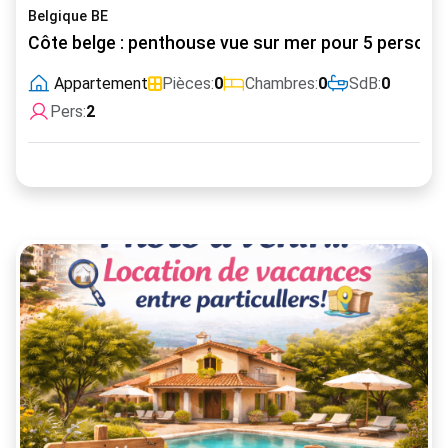
Belgique BE
Côte belge : penthouse vue sur mer pour 5 personn
Appartement
Pièces:
0
Chambres:
0
SdB:
0
Pers:
2