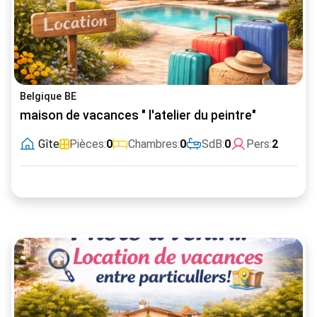
Belgique BE
maison de vacances " l'atelier du peintre"
Gîte
Pièces:
0
Chambres:
0
SdB:
0
Pers:
2