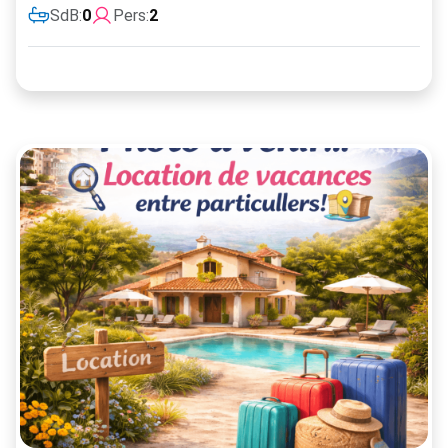
SdB:
0
Pers:
2