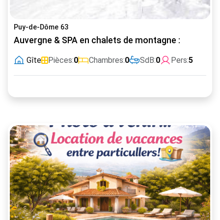
Puy-de-Dôme 63
Auvergne & SPA en chalets de montagne :
Gîte
Pièces:
0
Chambres:
0
SdB:
0
Pers:
5