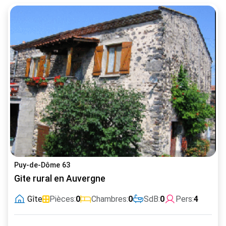
Puy-de-Dôme 63
Gite rural en Auvergne
Gîte
Pièces:
0
Chambres:
0
SdB:
0
Pers:
4