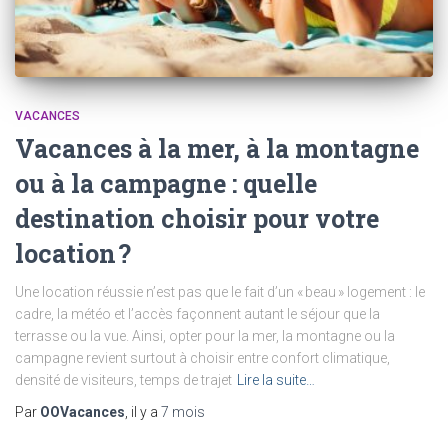
VACANCES
Vacances à la mer, à la montagne
ou à la campagne : quelle
destination choisir pour votre
location ?
Une location réussie n’est pas que le fait d’un « beau » logement : le
cadre, la météo et l’accès façonnent autant le séjour que la
terrasse ou la vue. Ainsi, opter pour la mer, la montagne ou la
campagne revient surtout à choisir entre confort climatique,
densité de visiteurs, temps de trajet
Lire la suite…
Par
OOVacances
, il y a
7 mois