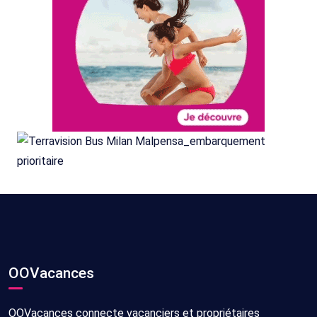
OOVacances
OOVacances connecte vacanciers et propriétaires