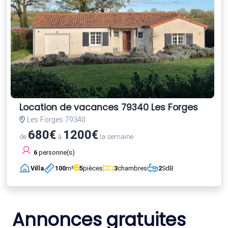
Location de vacances 79340 Les Forges
Les Forges 79340
680€
1200€
de
à
la semaine
6
personne(s)
Villa
100
m²
5
pièces
3
chambres
2
SdB
Annonces gratuites