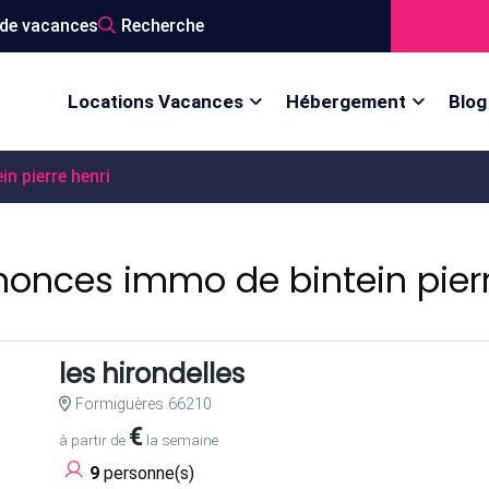
de vacances
Recherche
Locations Vacances
Hébergement
Blog
n pierre henri
nonces immo de bintein pierr
les hirondelles
Formiguères 66210
€
à partir de
la semaine
9
personne(s)