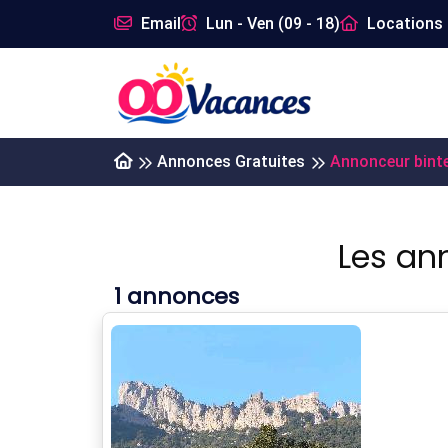
Email
Lun - Ven (09 - 18)
Locations 
Annonces Gratuites
Annonceur bintei
Les an
1
annonces