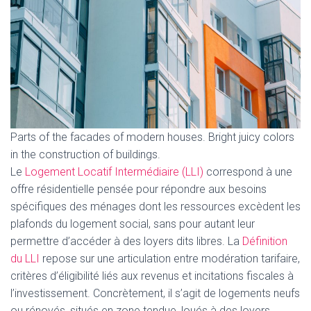
Parts of the facades of modern houses. Bright juicy colors
in the construction of buildings.
Le
Logement Locatif Intermédiaire (LLI)
correspond à une
offre résidentielle pensée pour répondre aux besoins
spécifiques des ménages dont les ressources excèdent les
plafonds du logement social, sans pour autant leur
permettre d’accéder à des loyers dits libres. La
Définition
du LLI
repose sur une articulation entre modération tarifaire,
critères d’éligibilité liés aux revenus et incitations fiscales à
l’investissement. Concrètement, il s’agit de logements neufs
ou rénovés, situés en zone tendue, loués à des loyers