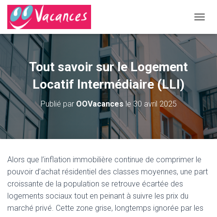
D
É
P
L
I
Tout savoir sur le Logement
E
R
Locatif Intermédiaire (LLI)
L
A
Publié par
OOVacances
le
30 avril 2025
N
A
V
I
G
A
Alors que l’inflation immobilière continue de comprimer le
T
pouvoir d’achat résidentiel des classes moyennes, une part
I
O
croissante de la population se retrouve écartée des
N
logements sociaux tout en peinant à suivre les prix du
marché privé. Cette zone grise, longtemps ignorée par les