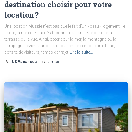
destination choisir pour votre
location ?
Une location réussie n’est pas que le fait d’un « beau » logement : le
cadre, la météo et l’accès façonnent autant le séjour que la
terrasse ou la vue. Ainsi, opter pour la mer, la montagne ou la
campagne revient surtout à choisir entre confort climatique,
densité de visiteurs, temps de trajet
Lire la suite…
Par
OOVacances
, il y a
7 mois