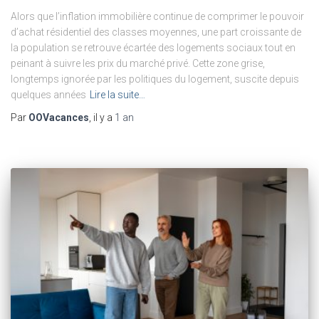
Alors que l’inflation immobilière continue de comprimer le pouvoir
d’achat résidentiel des classes moyennes, une part croissante de
la population se retrouve écartée des logements sociaux tout en
peinant à suivre les prix du marché privé. Cette zone grise,
longtemps ignorée par les politiques du logement, suscite depuis
quelques années
Lire la suite…
Par
OOVacances
, il y a
1 an