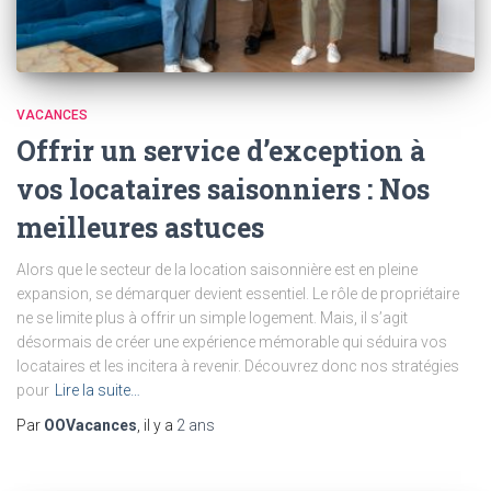
VACANCES
Offrir un service d’exception à
vos locataires saisonniers : Nos
meilleures astuces
Alors que le secteur de la location saisonnière est en pleine
expansion, se démarquer devient essentiel. Le rôle de propriétaire
ne se limite plus à offrir un simple logement. Mais, il s’agit
désormais de créer une expérience mémorable qui séduira vos
locataires et les incitera à revenir. Découvrez donc nos stratégies
pour
Lire la suite…
Par
OOVacances
, il y a
2 ans