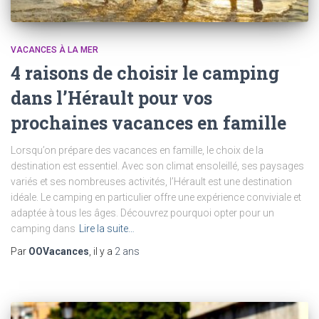
VACANCES À LA MER
4 raisons de choisir le camping
dans l’Hérault pour vos
prochaines vacances en famille
Lorsqu’on prépare des vacances en famille, le choix de la
destination est essentiel. Avec son climat ensoleillé, ses paysages
variés et ses nombreuses activités, l’Hérault est une destination
idéale. Le camping en particulier offre une expérience conviviale et
adaptée à tous les âges. Découvrez pourquoi opter pour un
camping dans
Lire la suite…
Par
OOVacances
, il y a
2 ans