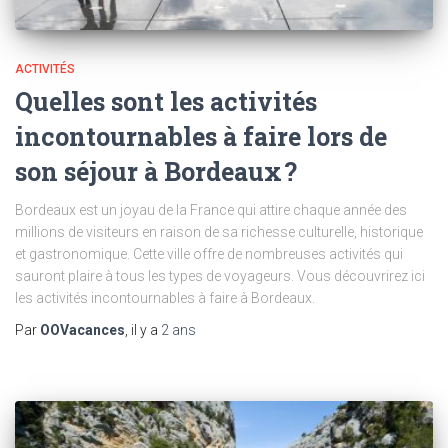
ACTIVITÉS
Quelles sont les activités
incontournables à faire lors de
son séjour à Bordeaux ?
Bordeaux est un joyau de la France qui attire chaque année des
millions de visiteurs en raison de sa richesse culturelle, historique
et gastronomique. Cette ville offre de nombreuses activités qui
sauront plaire à tous les types de voyageurs. Vous découvrirez ici
les activités incontournables à faire à Bordeaux.
Par
OOVacances
, il y a
2 ans