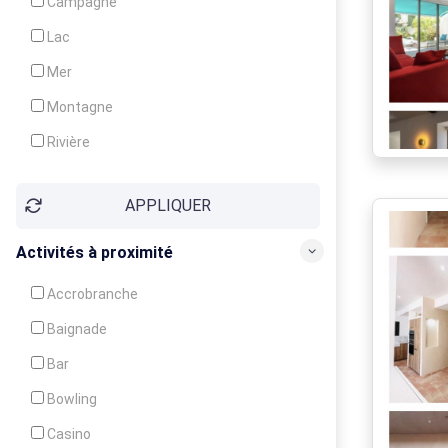
Campagne
Animation
Lac
Mer
Montagne
Rivière
Village
APPLIQUER
Ville
Activités à proximité
Accrobranche
Baignade
Bar
Bowling
Casino