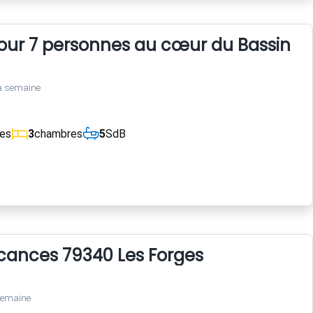
pour 7 personnes au cœur du Bassin d'
a semaine
ces
3
chambres
5
SdB
cances 79340 Les Forges
semaine