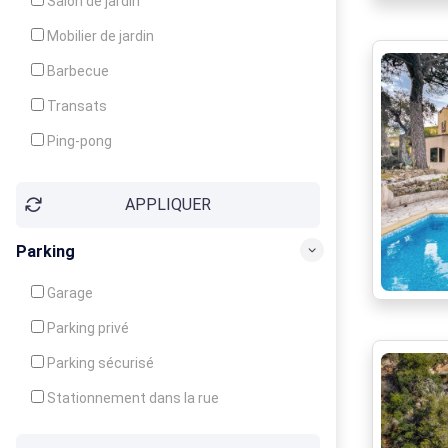
Salon de jardin
Local à ski
Mobilier de jardin
Climatisation
Barbecue
Ventilateur
Transats
Ping-pong
Baby-foot
APPLIQUER
Jeux d'enfants
Parking
Garage
Parking privé
Parking sécurisé
Stationnement dans la rue