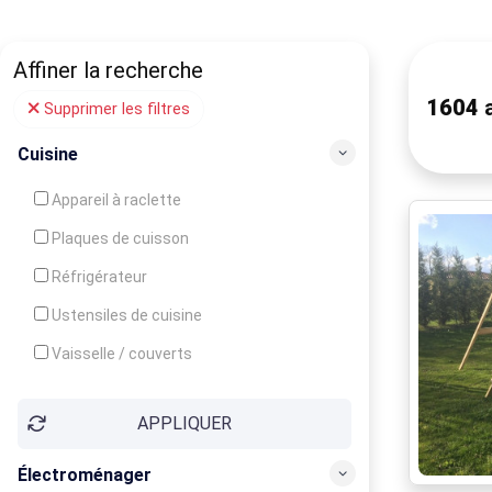
Affiner la recherche
1604
a
Supprimer les filtres
Cuisine
Appareil à raclette
Plaques de cuisson
Réfrigérateur
Ustensiles de cuisine
Vaisselle / couverts
Bouilloire
APPLIQUER
Cafetière
Congélateur
Électroménager