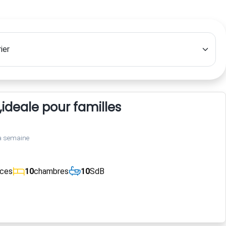
e,ideale pour familles
a semaine
èces
10
chambres
10
SdB