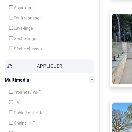
Cuisinière
Aspirateur
Four
Fer à repasser
Grille-pain
Lave-linge
Lave-vaisselle
Sèche-linge
Micro-ondes
Sèche cheveux
APPLIQUER
Multimedia
Internet / Wi-Fi
TV
Cable / satellite
Chaine Hi-Fi