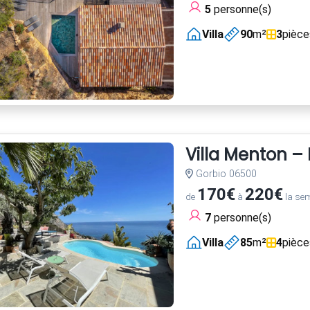
5
personne(s)
Villa
90
m²
3
pièce
Villa Menton – 
Gorbio 06500
170€
220€
de
à
la se
7
personne(s)
Villa
85
m²
4
pièce