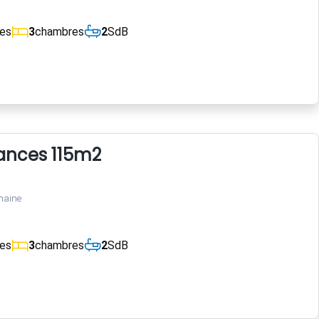
ces
3
chambres
2
SdB
ances 115m2
maine
ces
3
chambres
2
SdB