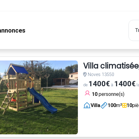
nnonces
Villa climatisé
Noves 13550
1400€
1400€
de
à
l
10
personne(s)
Villa
100
m²
10
pi