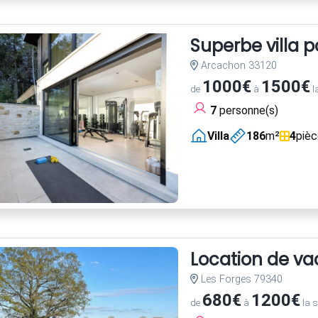
Superbe villa 
Arcachon 33120
1000€
1500€
de
à
l
7
personne(s)
Villa
186
m²
4
piè
Location de va
Les Forges 79340
680€
1200€
de
à
la 