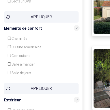
Lecteur DVD
Téléphone
APPLIQUER
Fax
Eléments de confort
Cheminée
Cuisine américaine
Coin cuisine
Salle à manger
Salle de jeux
Cour
APPLIQUER
Jardin
Balcon / Terrasse
Extérieur
Véranda