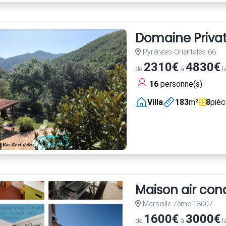
Domaine Privatif
Pyrénées-Orientales 66
2310€
4830€
de
à
l
16
personne(s)
Villa
183
m²
8
piè
Maison air con
Marseille 7ème 13007
1600€
3000€
de
à
l