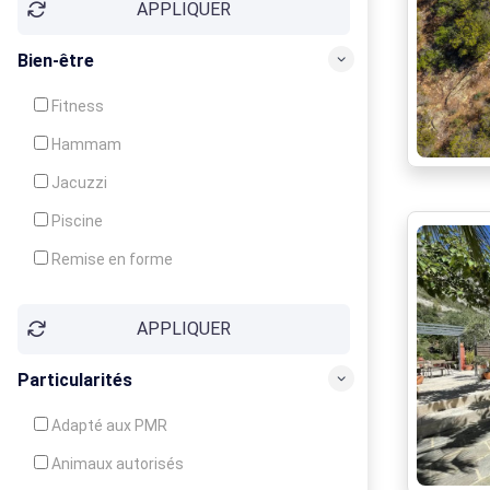
APPLIQUER
Bien-être
Fitness
Hammam
Jacuzzi
Piscine
Remise en forme
Sauna
APPLIQUER
Soins du corps
Particularités
Adapté aux PMR
Animaux autorisés