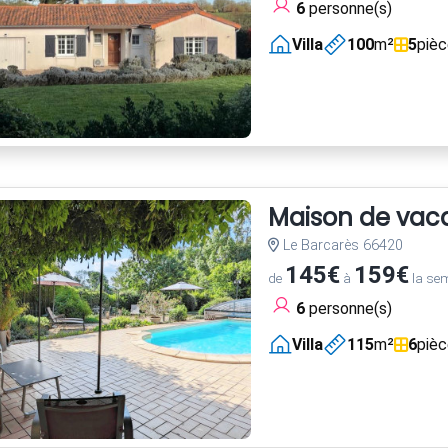
6
personne(s)
Villa
100
m²
5
piè
Maison de vac
Le Barcarès 66420
145€
159€
de
à
la se
6
personne(s)
Villa
115
m²
6
piè