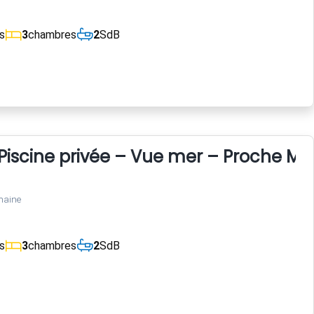
s
3
chambres
2
SdB
Piscine privée – Vue mer – Proche Mon
maine
s
3
chambres
2
SdB