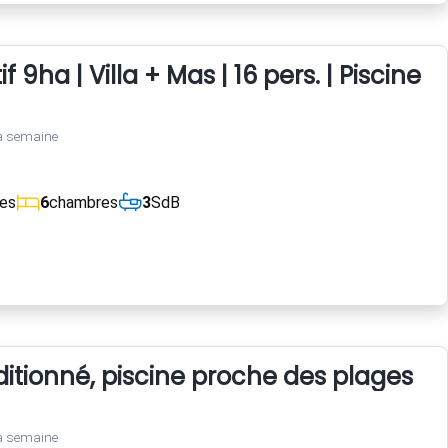
 9ha | Villa + Mas | 16 pers. | Piscine X
a semaine
ces
6
chambres
3
SdB
ditionné, piscine proche des plages
a semaine