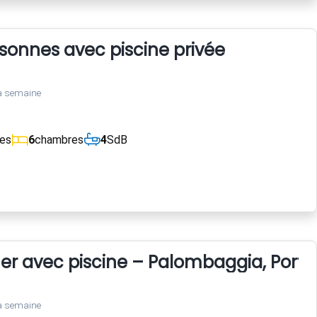
rsonnes avec piscine privée
a semaine
ces
6
chambres
4
SdB
er avec piscine – Palombaggia, Port
a semaine