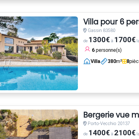
Villa pour 6 pe
Gassin 83580
1300€
1700€
de
à
l
6
personne(s)
Villa
380
m²
8
piè
Bergerie vue m
Porto-Vecchio 20137
1400€
2100€
de
à
l