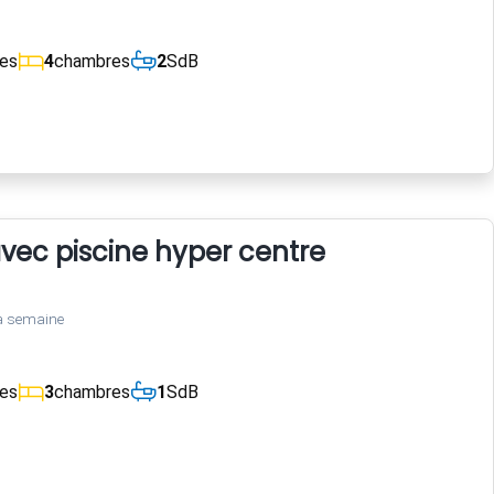
ces
4
chambres
2
SdB
 avec piscine hyper centre
a semaine
ces
3
chambres
1
SdB