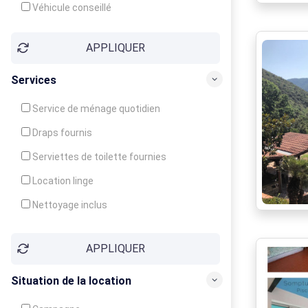
Véhicule conseillé
APPLIQUER
Services
Service de ménage quotidien
Draps fournis
Serviettes de toilette fournies
Location linge
Nettoyage inclus
Nettoyage en supplément
APPLIQUER
Garde d'enfants
Crèche
Situation de la location
Club enfants