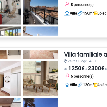
8
personne(s)
Villa
150
m²
5
piè
Villa familiale
Valras-Plage 34350
1250€
2300€
de
à
l
6
personne(s)
Villa
120
m²
4
piè