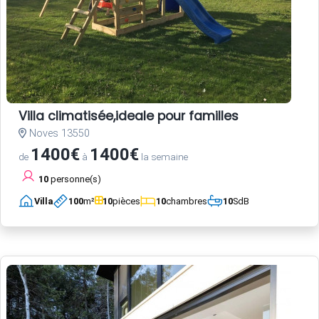
Villa climatisée,ideale pour familles
Noves 13550
1400€
1400€
de
à
la semaine
10
personne(s)
Villa
100
m²
10
pièces
10
chambres
10
SdB