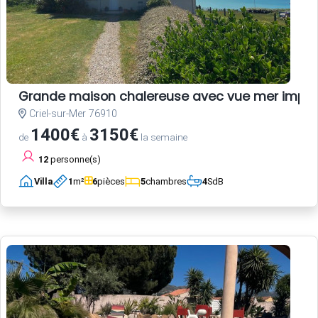
Grande maison chalereuse avec vue mer impre
Criel-sur-Mer 76910
1400€
3150€
de
à
la semaine
12
personne(s)
Villa
1
m²
6
pièces
5
chambres
4
SdB