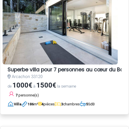
Superbe villa pour 7 personnes au cœur du Bass
Arcachon 33120
1000€
1500€
de
à
la semaine
7
personne(s)
Villa
186
m²
4
pièces
3
chambres
5
SdB