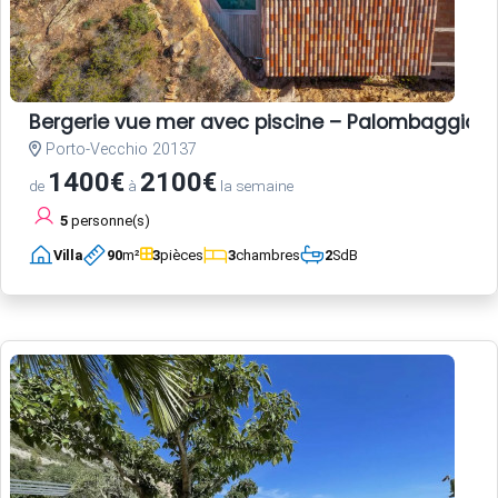
Bergerie vue mer avec piscine – Palombaggia, 
Porto-Vecchio 20137
1400€
2100€
de
à
la semaine
5
personne(s)
Villa
90
m²
3
pièces
3
chambres
2
SdB