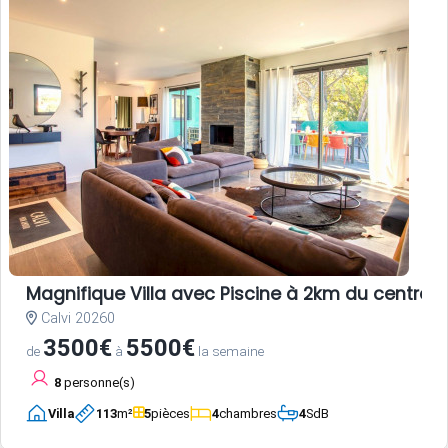
Magnifique Villa avec Piscine à 2km du centre-vi
Calvi 20260
3500€
5500€
de
à
la semaine
8
personne(s)
Villa
113
m²
5
pièces
4
chambres
4
SdB