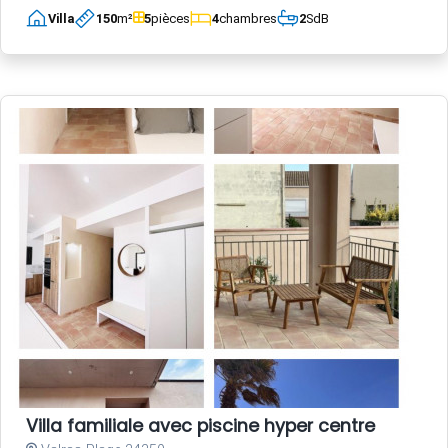
Villa
150
m²
5
pièces
4
chambres
2
SdB
Villa familiale avec piscine hyper centre