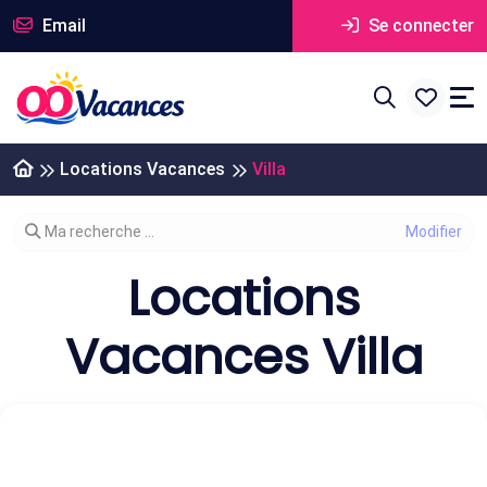
Email
Se connecter
Locations Vacances
Villa
Modifier votre recherche
Ma recherche ...
Locations
Vacances Villa