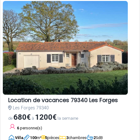
Location de vacances 79340 Les Forges
Les Forges 79340
680€
1200€
de
à
la semaine
6
personne(s)
Villa
100
m²
5
pièces
3
chambres
2
SdB