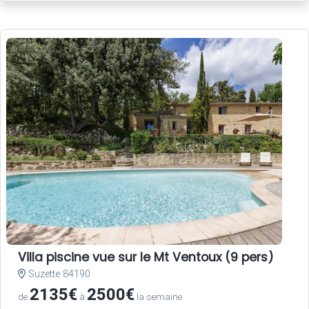
Villa piscine vue sur le Mt Ventoux (9 pers)
Suzette 84190
2135€
2500€
de
à
la semaine