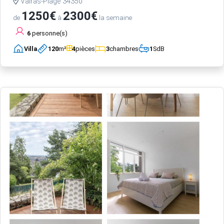
Valras-Plage 34350
1250€
2300€
de
à
la semaine
6
personne(s)
Villa
120
m²
4
pièces
3
chambres
1
SdB