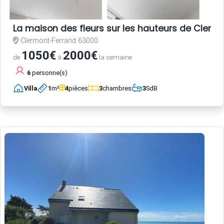
La maison des fleurs sur les hauteurs de Clerm
Clermont-Ferrand 63000
1050€
2000€
de
à
la semaine
6
personne(s)
Villa
1
m²
4
pièces
3
chambres
3
SdB