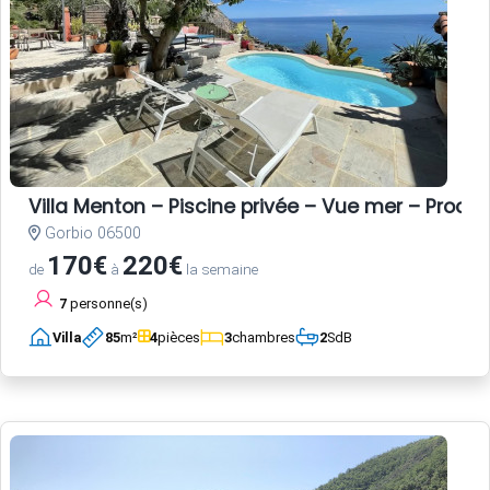
Villa Menton – Piscine privée – Vue mer – Proche
Gorbio 06500
170€
220€
de
à
la semaine
7
personne(s)
Villa
85
m²
4
pièces
3
chambres
2
SdB