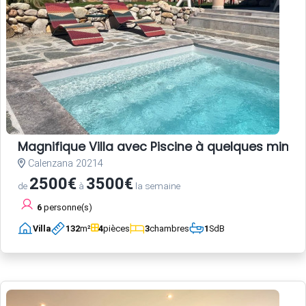
Magnifique Villa avec Piscine à quelques minute
Calenzana 20214
2500€
3500€
de
à
la semaine
6
personne(s)
Villa
132
m²
4
pièces
3
chambres
1
SdB