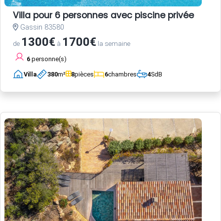
Villa pour 6 personnes avec piscine privée
Gassin 83580
1300€
1700€
de
à
la semaine
6
personne(s)
Villa
380
m²
8
pièces
6
chambres
4
SdB