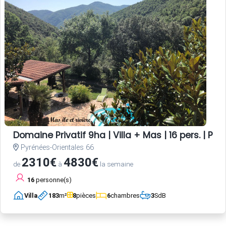
Domaine Privatif 9ha | Villa + Mas | 16 pers. | Pisc
Pyrénées-Orientales 66
2310€
4830€
de
à
la semaine
16
personne(s)
Villa
183
m²
8
pièces
6
chambres
3
SdB