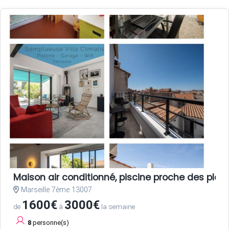
Maison air conditionné, piscine proche des plag
Marseille 7ème 13007
1600€
3000€
de
à
la semaine
8
personne(s)