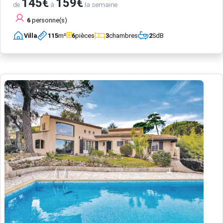
145€
159€
de
à
la semaine
6
personne(s)
Villa
115
m²
6
pièces
3
chambres
2
SdB