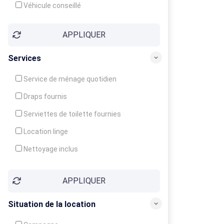
Véhicule conseillé
APPLIQUER
Services
Service de ménage quotidien
Draps fournis
Serviettes de toilette fournies
Location linge
Nettoyage inclus
Nettoyage en supplément
APPLIQUER
Garde d'enfants
Crèche
Situation de la location
Club enfants