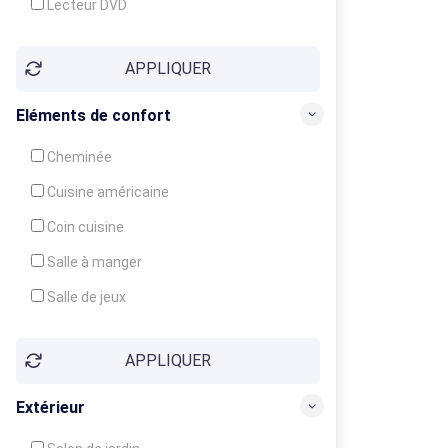
Lecteur DVD
Téléphone
APPLIQUER
Fax
Eléments de confort
Cheminée
Cuisine américaine
Coin cuisine
Salle à manger
Salle de jeux
Cour
APPLIQUER
Jardin
Balcon / Terrasse
Extérieur
Véranda