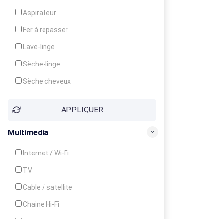
Cuisinière
Aspirateur
Four
Fer à repasser
Grille-pain
Lave-linge
Lave-vaisselle
Sèche-linge
Micro-ondes
Sèche cheveux
APPLIQUER
Multimedia
Internet / Wi-Fi
TV
Cable / satellite
Chaine Hi-Fi