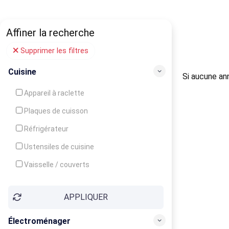
Affiner la recherche
Supprimer les filtres
Cuisine
Si aucune ann
Appareil à raclette
Plaques de cuisson
Réfrigérateur
Ustensiles de cuisine
Vaisselle / couverts
Bouilloire
APPLIQUER
Cafetière
Congélateur
Électroménager