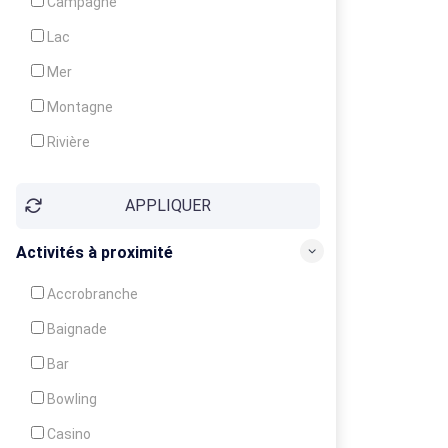
Campagne
Animation
Lac
Mer
Montagne
Rivière
Village
APPLIQUER
Ville
Activités à proximité
Accrobranche
Baignade
Bar
Bowling
Casino