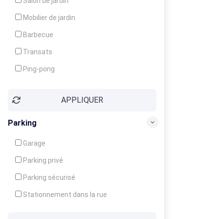
Salon de jardin
Local à ski
Mobilier de jardin
Climatisation
Barbecue
Ventilateur
Transats
Ping-pong
Baby-foot
APPLIQUER
Jeux d'enfants
Parking
Garage
Parking privé
Parking sécurisé
Stationnement dans la rue