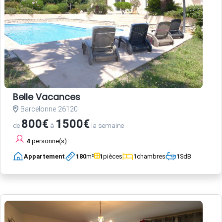
Belle Vacances
Barcelonne 26120
800€
1500€
de
à
la semaine
4
personne(s)
Appartement
180
m²
1
pièces
1
chambres
1
SdB