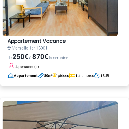
Appartement Vacance
Marseille 1er 13001
250€
870€
de
à
la semaine
4
personne(s)
Appartement
80
m²
1
pièces
1
chambres
1
SdB