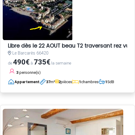
Libre dès le 22 AOUT beau T2 traversant rez vue 
Le Barcarès 66420
490€
735€
de
à
la semaine
3
personne(s)
Appartement
37
m²
2
pièces
1
chambres
1
SdB