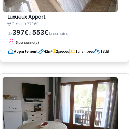
Luxueux Appart.
Provins 77160
397€
553€
de
à
la semaine
5
personne(s)
Appartement
42
m²
2
pièces
1
chambres
1
SdB