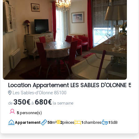
Location Appartement LES SABLES D'OLONNE 5 p
Les Sables-d'Olonne 85100
350€
680€
de
à
la semaine
5
personne(s)
Appartement
50
m²
2
pièces
1
chambres
1
SdB