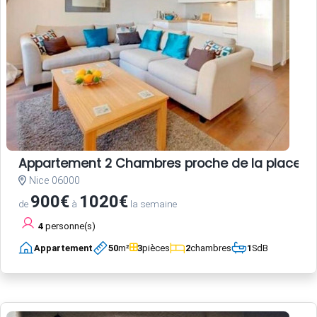
Appartement 2 Chambres proche de la place Garib
Nice 06000
900€
1020€
de
à
la semaine
4
personne(s)
Appartement
50
m²
3
pièces
2
chambres
1
SdB