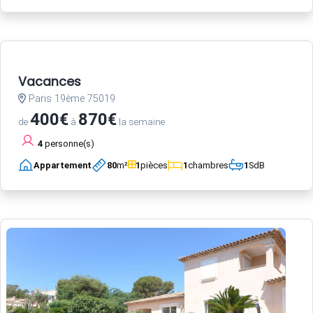
Vacances
Paris 19ème 75019
400€
870€
de
à
la semaine
4
personne(s)
Appartement
80
m²
1
pièces
1
chambres
1
SdB