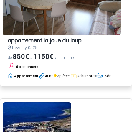
appartement la joue du loup
Dévoluy 05250
850€
1150€
de
à
la semaine
6
personne(s)
Appartement
40
m²
3
pièces
2
chambres
1
SdB