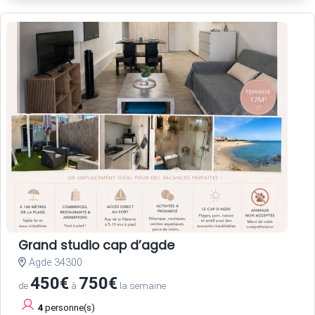
Grand studio cap d’agde
Agde 34300
450€
750€
de
à
la semaine
4
personne(s)