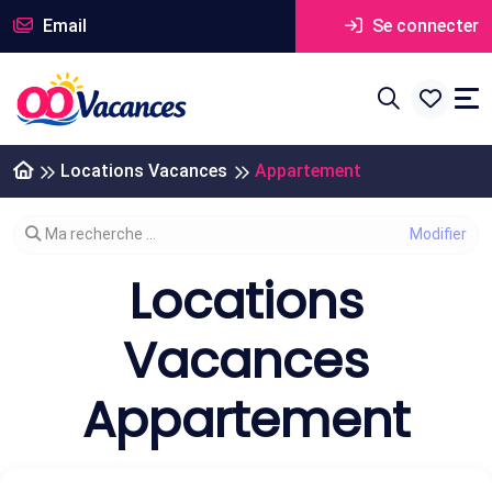
Email
Se connecter
Locations Vacances
Appartement
Modifier votre recherche
Ma recherche ...
Locations
Vacances
Appartement