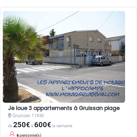
Je loue 3 appartements à Gruissan plage
Gruissan 11430
250€
600€
de
à
la semaine
6
personne(s)