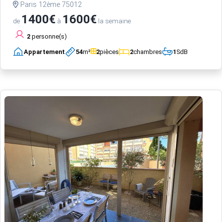
Paris 12ème 75012
1400€
1600€
de
à
la semaine
2
personne(s)
Appartement
54
m²
2
pièces
2
chambres
1
SdB