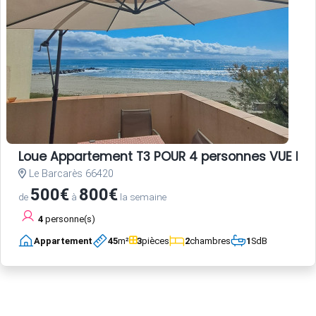
Loue Appartement T3 POUR 4 personnes VUE ME
Le Barcarès 66420
500€
800€
de
à
la semaine
4
personne(s)
Appartement
45
m²
3
pièces
2
chambres
1
SdB