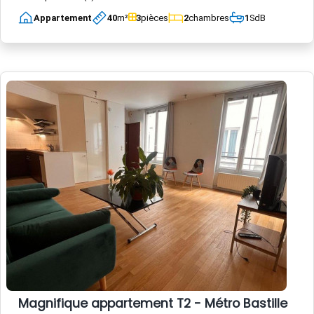
Appartement
40
m²
3
pièces
2
chambres
1
SdB
Magnifique appartement T2 - Métro Bastille