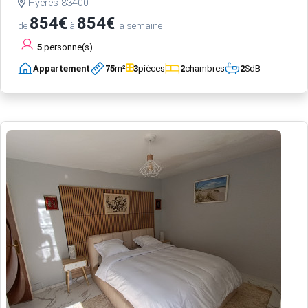
Hyères 83400
854€
854€
de
à
la semaine
5
personne(s)
Appartement
75
m²
3
pièces
2
chambres
2
SdB