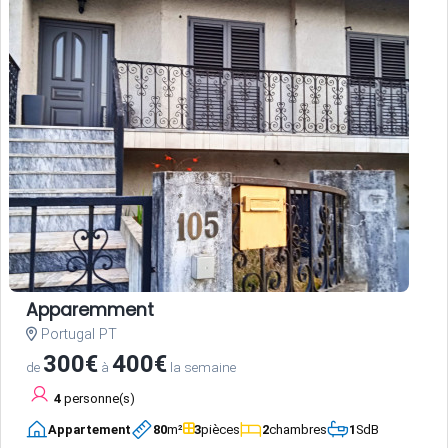
Apparemment
Portugal PT
300€
400€
de
à
la semaine
4
personne(s)
Appartement
80
m²
3
pièces
2
chambres
1
SdB