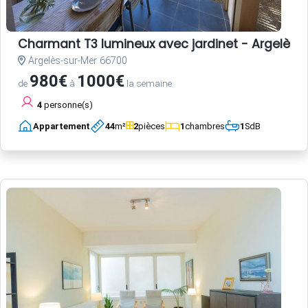
Charmant T3 lumineux avec jardinet - Argelès-
Argelès-sur-Mer 66700
980€
1000€
de
à
la semaine
4
personne(s)
Appartement
44
m²
2
pièces
1
chambres
1
SdB