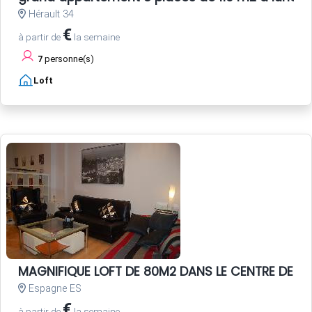
Hérault 34
€
à partir de
la semaine
7
personne(s)
Loft
MAGNIFIQUE LOFT DE 80M2 DANS LE CENTRE DE SEV
Espagne ES
€
à partir de
la semaine