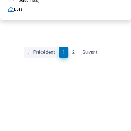
1
personne(s)
Loft
(current)
← Précédent
1
2
Suivant →