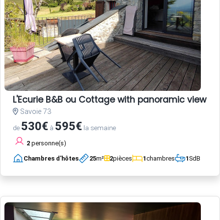
L'Ecurie B&B ou Cottage with panoramic view an
Savoie 73
530€
595€
de
à
la semaine
2
personne(s)
Chambres d'hôtes
25
m²
2
pièces
1
chambres
1
SdB