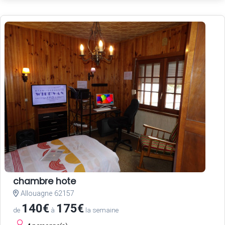
chambre hote
Allouagne 62157
140€
175€
de
à
la semaine