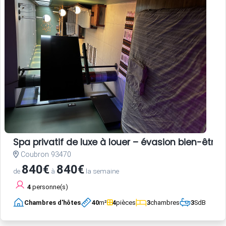
Spa privatif de luxe à louer – évasion bien-être 
Coubron 93470
840€
840€
de
à
la semaine
4
personne(s)
Chambres d'hôtes
40
m²
4
pièces
3
chambres
3
SdB