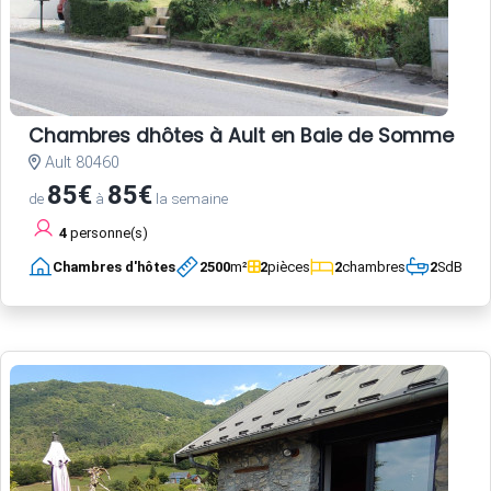
Chambres dhôtes à Ault en Baie de Somme
Ault 80460
85€
85€
de
à
la semaine
4
personne(s)
Chambres d'hôtes
2500
m²
2
pièces
2
chambres
2
SdB