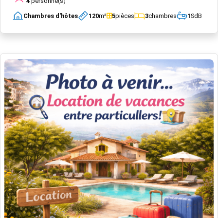
4
personne(s)
Chambres d'hôtes
120
m²
5
pièces
3
chambres
1
SdB