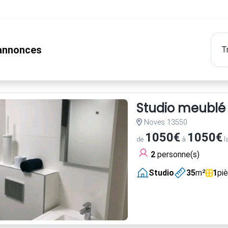
nnonces
Studio meublé
Noves 13550
1050€
1050€
de
à
l
2
personne(s)
Studio
35
m²
1
pi