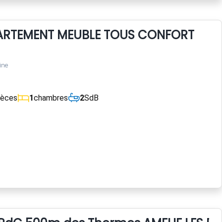
ARTEMENT MEUBLE TOUS CONFORT
ine
ièces
1
chambres
2
SdB