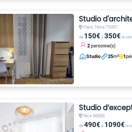
Studio d'archi
Paris 7ème 75007
150€
350€
de
à
la se
2
personne(s)
Studio
25
m²
1
pi
Studio d’excep
Nice 06000
490€
1090€
de
à
la 