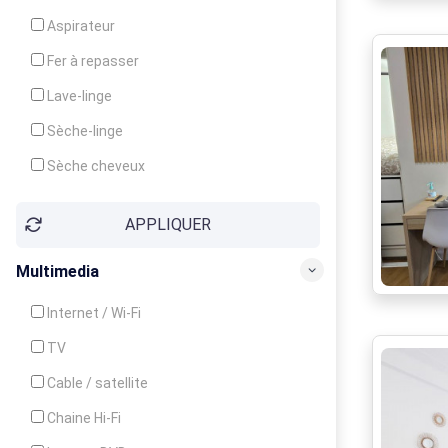
Cuisinière
Aspirateur
Four
Fer à repasser
Grille-pain
Lave-linge
Lave-vaisselle
Sèche-linge
Micro-ondes
Sèche cheveux
APPLIQUER
Multimedia
Internet / Wi-Fi
TV
Cable / satellite
Chaine Hi-Fi