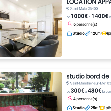
LOCATION APPA
Saint-Malo 35400
1000€
1400€
de
à
l
6
personne(s)
Studio
120
m²
4
p
studio bord de
Saint-Mandrier-sur-Mer 8
300€
480€
de
à
la se
4
personne(s)
Studio
25
m²
1
pi