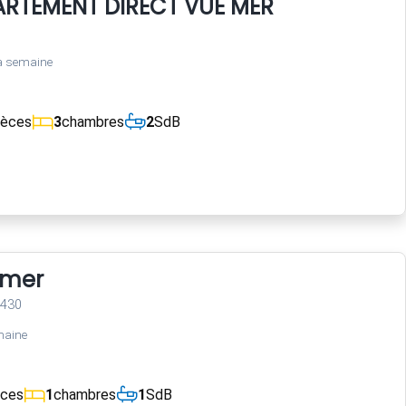
RTEMENT DIRECT VUE MER
a semaine
ièces
3
chambres
2
SdB
 mer
3430
maine
èces
1
chambres
1
SdB