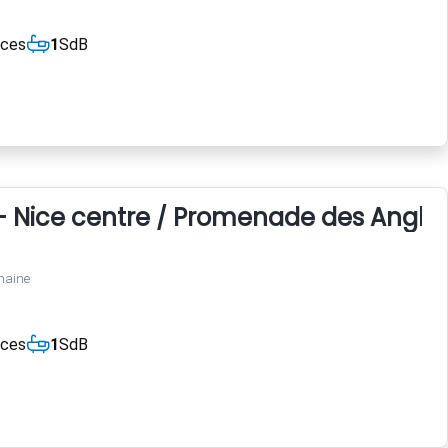
èces
1
SdB
- Nice centre / Promenade des Anglai
maine
èces
1
SdB