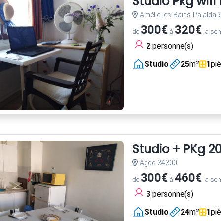
Studio Pkg wif
Amélie-les-Bains-Palalda
300€
320€
de
à
la se
2
personne(s)
Studio
25
m²
1
pi
Studio + PKg 2
Agde 34300
300€
460€
de
à
la se
3
personne(s)
Studio
24
m²
1
pi