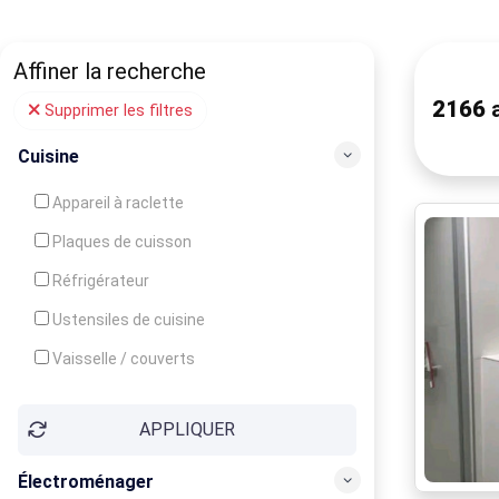
Affiner la recherche
2166
a
Supprimer les filtres
Cuisine
Appareil à raclette
Plaques de cuisson
Réfrigérateur
Ustensiles de cuisine
Vaisselle / couverts
Bouilloire
APPLIQUER
Cafetière
Congélateur
Électroménager