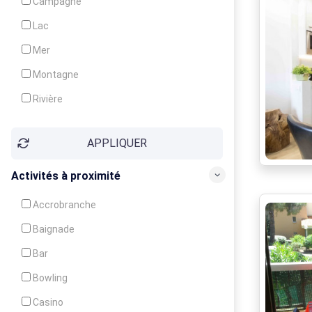
Campagne
Animation
Lac
Mer
Montagne
Rivière
Village
APPLIQUER
Ville
Activités à proximité
Accrobranche
Baignade
Bar
Bowling
Casino