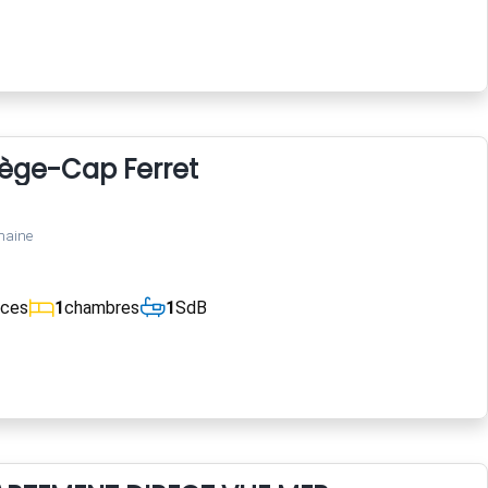
Lège-Cap Ferret
maine
èces
1
chambres
1
SdB