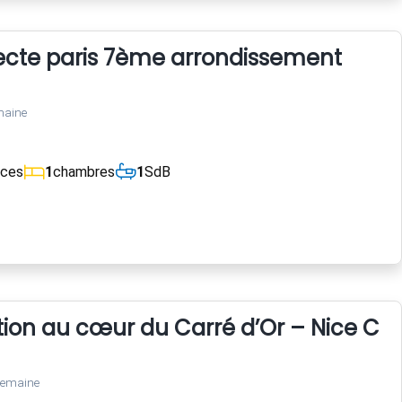
tecte paris 7ème arrondissement
maine
èces
1
chambres
1
SdB
tion au cœur du Carré d’Or – Nice Cen
semaine