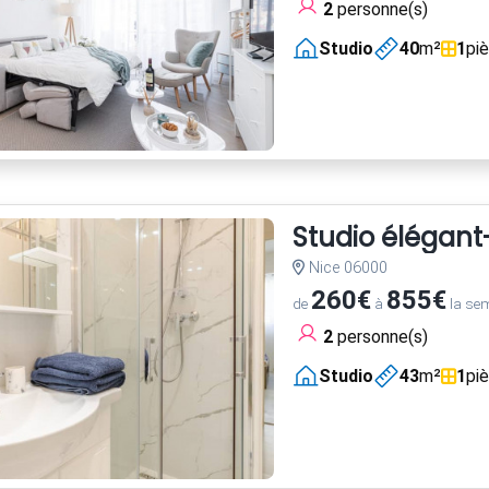
2
personne(s)
Studio
40
m²
1
pi
Studio élégant
Nice 06000
260€
855€
de
à
la se
2
personne(s)
Studio
43
m²
1
pi