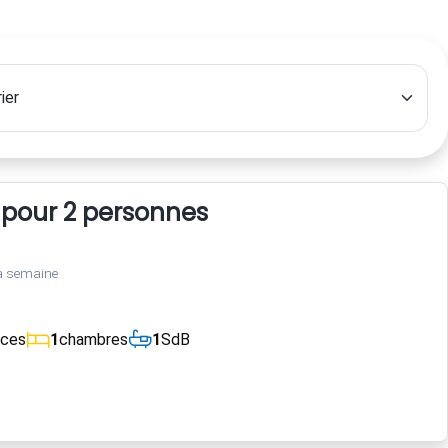
 pour 2 personnes
a semaine
èces
1
chambres
1
SdB