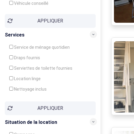
Véhicule conseillé
APPLIQUER
Services
Service de ménage quotidien
Draps fournis
Serviettes de toilette fournies
Location linge
Nettoyage inclus
Nettoyage en supplément
APPLIQUER
Garde d'enfants
Crèche
Situation de la location
Club enfants