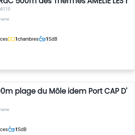
i RdC 500m des Thermes AMELIE LES BA
 66110
maine
èces
1
chambres
1
SdB
00m plage du Môle idem Port CAP D'A
maine
èces
1
SdB