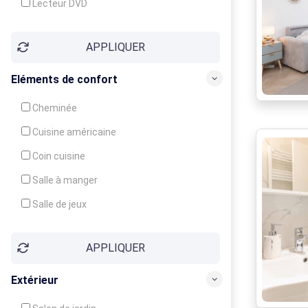
Lecteur DVD
Téléphone
APPLIQUER
Fax
Eléments de confort
Cheminée
Cuisine américaine
Coin cuisine
Salle à manger
Salle de jeux
Cour
APPLIQUER
Jardin
Balcon / Terrasse
Extérieur
Véranda