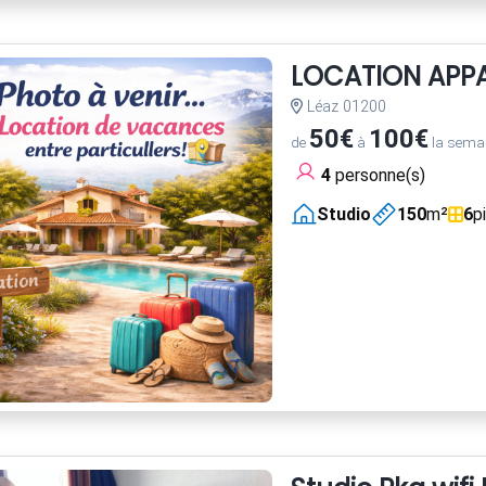
LOCATION APP
Léaz 01200
50€
100€
de
à
la sema
4
personne(s)
Studio
150
m²
6
p