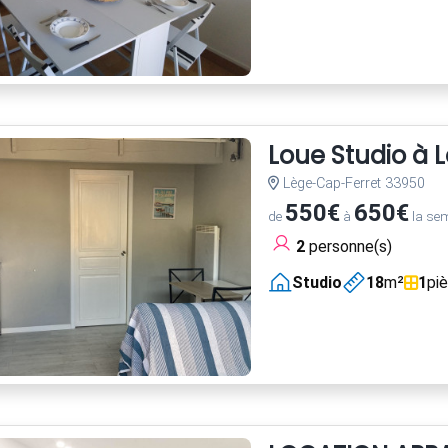
Loue Studio à 
Lège-Cap-Ferret 33950
550€
650€
de
à
la se
2
personne(s)
Studio
18
m²
1
pi