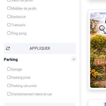
Salon de jardin
Local à ski
Mobilier de jardin
Climatisation
Barbecue
Ventilateur
Transats
Ping-pong
Baby-foot
APPLIQUER
Jeux d'enfants
Parking
Garage
Parking privé
Parking sécurisé
Stationnement dans la rue