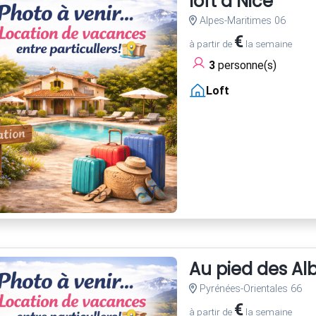
loft à Nice
Alpes-Maritimes 06
€
à partir de
la semaine
3
personne(s)
Loft
Au pied des Al
Pyrénées-Orientales 66
€
à partir de
la semaine