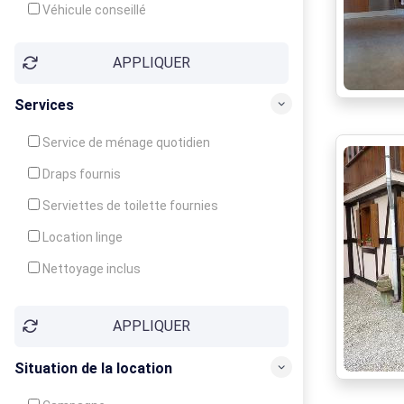
Véhicule conseillé
APPLIQUER
Services
Service de ménage quotidien
Draps fournis
Serviettes de toilette fournies
Location linge
Nettoyage inclus
Nettoyage en supplément
APPLIQUER
Garde d'enfants
Crèche
Situation de la location
Club enfants