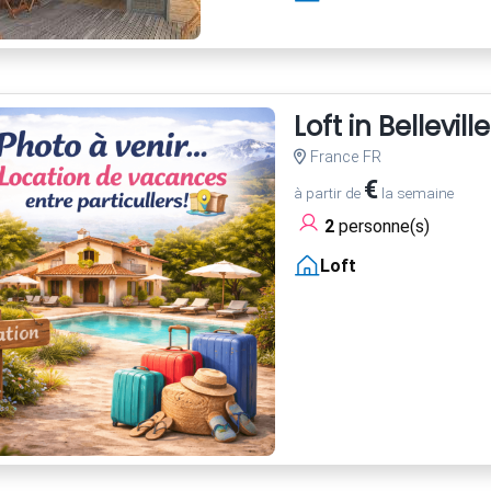
Loft in Belleville
France FR
€
à partir de
la semaine
2
personne(s)
Loft