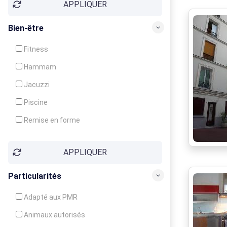
APPLIQUER
Bien-être
Fitness
Hammam
Jacuzzi
Piscine
Remise en forme
Sauna
APPLIQUER
Soins du corps
Particularités
Adapté aux PMR
Animaux autorisés