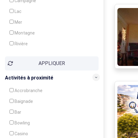
Campagne
Animation
Lac
Mer
Montagne
Rivière
Village
APPLIQUER
Ville
Activités à proximité
Accrobranche
Baignade
Bar
Bowling
Casino