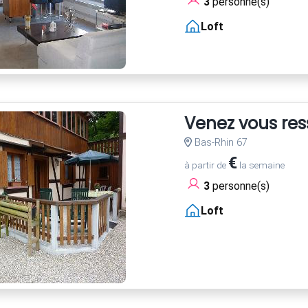
3
personne(s)
Loft
Venez vous res
Bas-Rhin 67
€
à partir de
la semaine
3
personne(s)
Loft