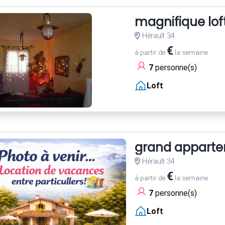
magnifique loft
Hérault 34
€
à partir de
la semaine
7
personne(s)
Loft
grand appartem
Hérault 34
€
à partir de
la semaine
7
personne(s)
Loft