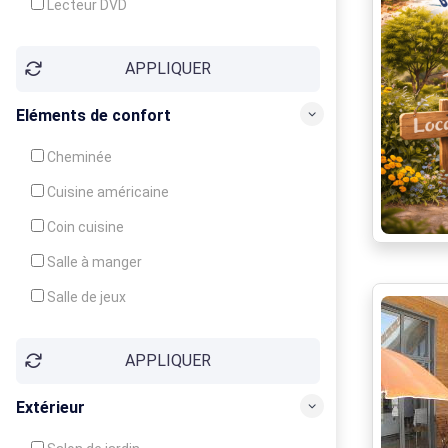
Lecteur DVD
Téléphone
APPLIQUER
Fax
Eléments de confort
Cheminée
Cuisine américaine
Coin cuisine
Salle à manger
Salle de jeux
Cour
APPLIQUER
Jardin
Balcon / Terrasse
Extérieur
Véranda