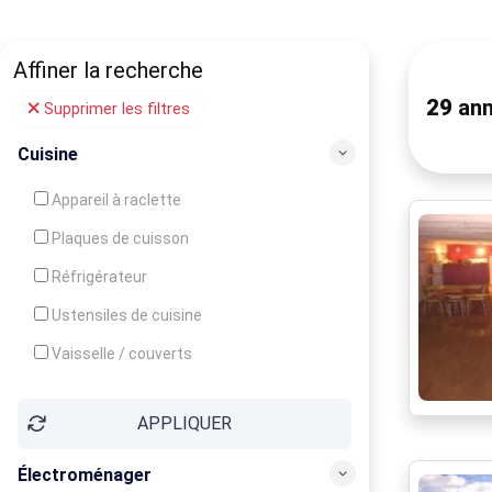
Affiner la recherche
29
ann
Supprimer les filtres
Cuisine
Appareil à raclette
Plaques de cuisson
Réfrigérateur
Ustensiles de cuisine
Vaisselle / couverts
Bouilloire
APPLIQUER
Cafetière
Congélateur
Électroménager