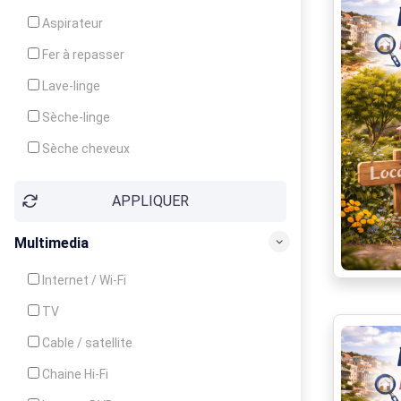
Cuisinière
Aspirateur
Four
Fer à repasser
Grille-pain
Lave-linge
Lave-vaisselle
Sèche-linge
Micro-ondes
Sèche cheveux
APPLIQUER
Multimedia
Internet / Wi-Fi
TV
Cable / satellite
Chaine Hi-Fi