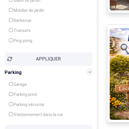
Salon de jardin
Local à ski
Mobilier de jardin
Climatisation
Barbecue
Ventilateur
Transats
Ping-pong
Baby-foot
APPLIQUER
Jeux d'enfants
Parking
Garage
Parking privé
Parking sécurisé
Stationnement dans la rue