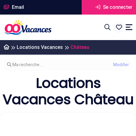
Email
Se connecter
Locations Vacances
Château
Modifier votre recherche
Ma recherche ...
Locations
Vacances Château