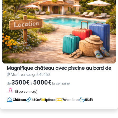
Magnifique château avec piscine au bord de la
Montreuil-Juigné 49460
3500€
5000€
de
à
la semaine
18
personne(s)
Château
450
m²
4
pièces
7
chambres
5
SdB