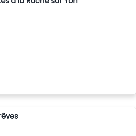
s à la Roche sur Yon
rêves