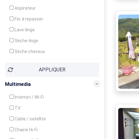
Cuisinière
Aspirateur
Four
Fer à repasser
Grille-pain
Lave-linge
Lave-vaisselle
Sèche-linge
Micro-ondes
Sèche cheveux
APPLIQUER
Multimedia
Internet / Wi-Fi
TV
Cable / satellite
Chaine Hi-Fi