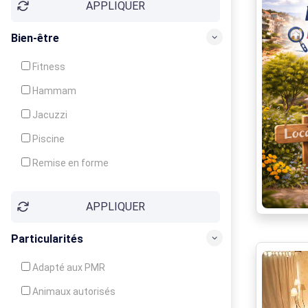
APPLIQUER
Bien-être
Fitness
Hammam
Jacuzzi
Piscine
Remise en forme
Sauna
APPLIQUER
Soins du corps
Particularités
Adapté aux PMR
Animaux autorisés