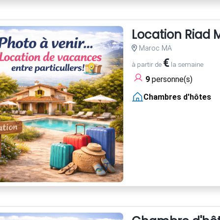
Location Riad
Maroc MA
€
à partir de
la semaine
9
personne(s)
Chambres d'hôtes