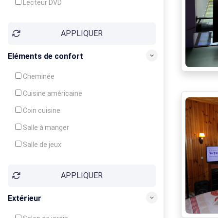
Lecteur DVD
Téléphone
APPLIQUER
Fax
Eléments de confort
Cheminée
Cuisine américaine
Coin cuisine
Salle à manger
Salle de jeux
Cour
APPLIQUER
Jardin
Balcon / Terrasse
Extérieur
Véranda