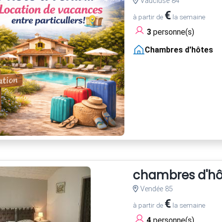
Vaucluse 84
€
à partir de
la semaine
3
personne(s)
Chambres d'hôtes
chambres d'hô
Vendée 85
€
à partir de
la semaine
4
personne(s)