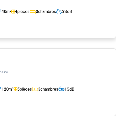
40
m²
4
pièces
3
chambres
3
SdB
maine
120
m²
5
pièces
3
chambres
1
SdB