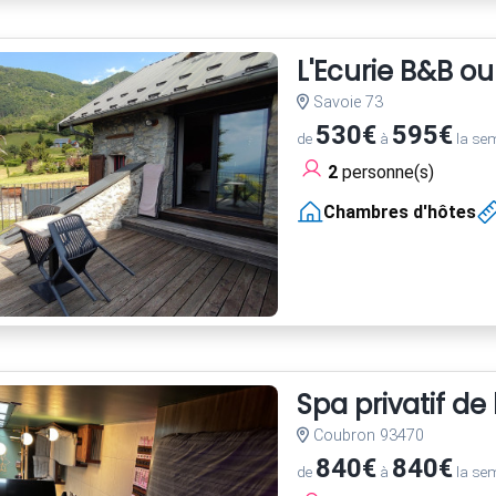
L'Ecurie B&B o
Savoie 73
530€
595€
de
à
la se
2
personne(s)
Chambres d'hôtes
Spa privatif de
Coubron 93470
840€
840€
de
à
la se