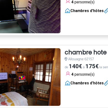
4
personne(s)
Chambres d'hôtes
chambre hote
Allouagne 62157
140€
175€
de
à
la se
4
personne(s)
Chambres d'hôtes