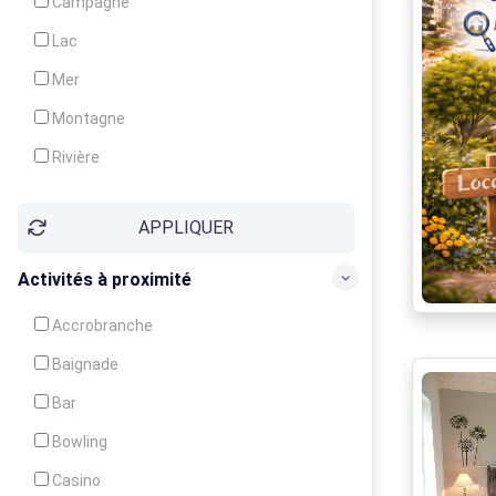
Campagne
Animation
Lac
Mer
Montagne
Rivière
Village
APPLIQUER
Ville
Activités à proximité
Accrobranche
Baignade
Bar
Bowling
Casino