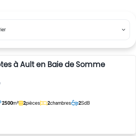
es à Ault en Baie de Somme
e
2500
m²
2
pièces
2
chambres
2
SdB