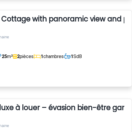
u Cottage with panoramic view and po
maine
25
m²
2
pièces
1
chambres
1
SdB
 luxe à louer – évasion bien-être gara
maine