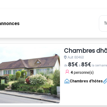
nnonces
Chambres dhôt
Ault 80460
85€
85€
de
à
la semain
4
personne(s)
Chambres d'hôtes