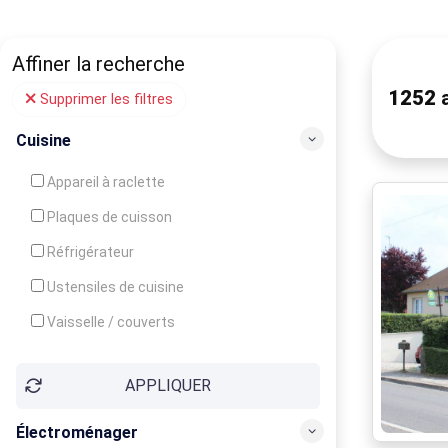
Affiner la recherche
1252
a
Supprimer les filtres
Cuisine
Appareil à raclette
Plaques de cuisson
Réfrigérateur
Ustensiles de cuisine
Vaisselle / couverts
Bouilloire
APPLIQUER
Cafetière
Congélateur
Électroménager