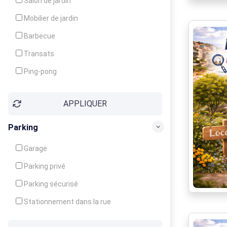
Salon de jardin
Local à ski
Mobilier de jardin
Climatisation
Barbecue
Ventilateur
Transats
Ping-pong
Baby-foot
APPLIQUER
Jeux d'enfants
Parking
Garage
Parking privé
Parking sécurisé
Stationnement dans la rue