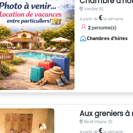
Chambre d'hôte
Vendée 85
€
à partir de
la semaine
2
personne(s)
Chambres d'hôtes
Aux greniers à 
Ille-et-Vilaine 35
€
à partir de
la semaine