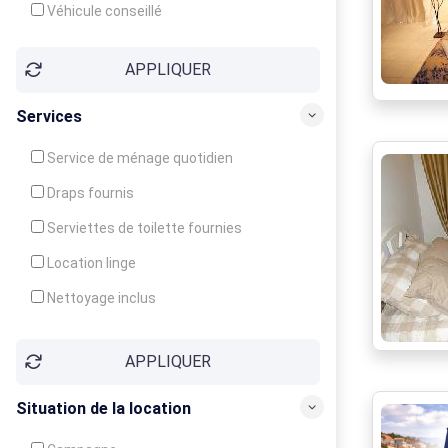
Véhicule conseillé
APPLIQUER
Services
Service de ménage quotidien
Draps fournis
Serviettes de toilette fournies
Location linge
Nettoyage inclus
Nettoyage en supplément
APPLIQUER
Garde d'enfants
Crèche
Situation de la location
Club enfants