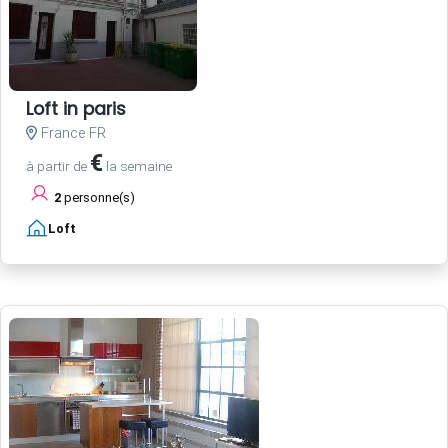
Loft in paris
France FR
€
à partir de
la semaine
2
personne(s)
Loft