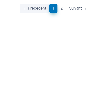
(current)
← Précédent
1
2
Suivant →