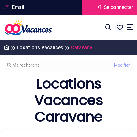
Email
Se connecter
Locations Vacances
Caravane
Modifier votre recherche
Ma recherche ...
Locations
Vacances
Caravane