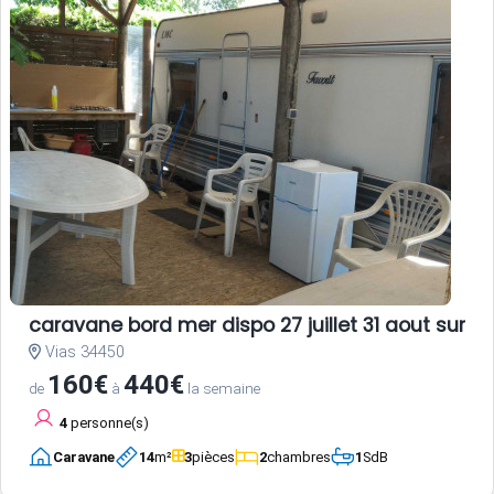
caravane bord mer dispo 27 juillet 31 aout sur ter
Vias 34450
160€
440€
de
à
la semaine
4
personne(s)
Caravane
14
m²
3
pièces
2
chambres
1
SdB