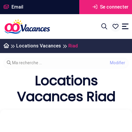
Email
Se connecter
Locations Vacances
Riad
Modifier votre recherche
Ma recherche ...
Locations
Vacances Riad