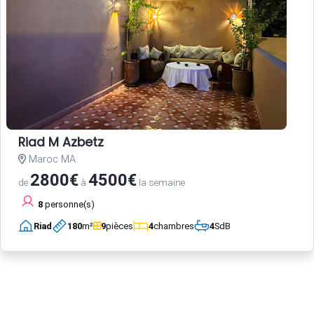
Riad M Azbetz
Maroc MA
2800€
4500€
de
à
la semaine
8
personne(s)
Riad
180
m²
9
pièces
4
chambres
4
SdB