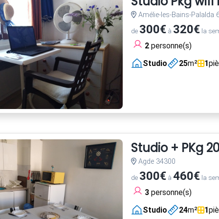
Studio Pkg wif
Amélie-les-Bains-Palalda
300€
320€
de
à
la se
2
personne(s)
Studio
25
m²
1
pi
Studio + PKg 2
Agde 34300
300€
460€
de
à
la se
3
personne(s)
Studio
24
m²
1
pi