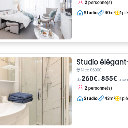
2
personne(s)
Studio
40
m²
1
pi
Studio élégant
Nice 06000
260€
855€
de
à
la se
2
personne(s)
Studio
43
m²
1
pi