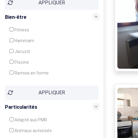
APPLIQUER
Bien-être
Fitness
Hammam
Jacuzzi
Piscine
Remise en forme
Sauna
APPLIQUER
Soins du corps
Particularités
Adapté aux PMR
Animaux autorisés