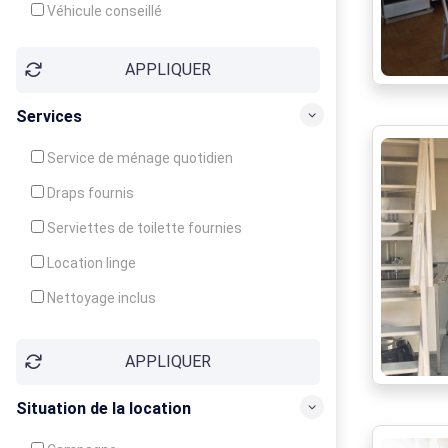
Véhicule conseillé
APPLIQUER
Services
Service de ménage quotidien
Draps fournis
Serviettes de toilette fournies
Location linge
Nettoyage inclus
Nettoyage en supplément
APPLIQUER
Garde d'enfants
Crèche
Situation de la location
Club enfants