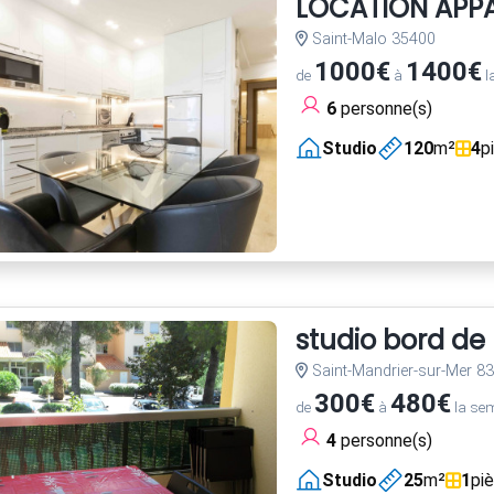
LOCATION APPA
Saint-Malo 35400
1000€
1400€
de
à
l
6
personne(s)
Studio
120
m²
4
p
studio bord de
Saint-Mandrier-sur-Mer 8
300€
480€
de
à
la se
4
personne(s)
Studio
25
m²
1
pi