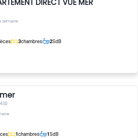
RTEMENT DIRECT VUE MER
a semaine
ièces
3
chambres
2
SdB
 mer
3430
maine
èces
1
chambres
1
SdB