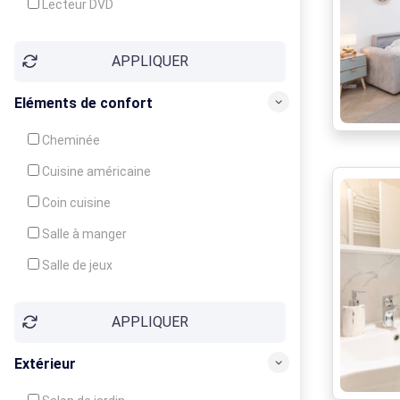
Lecteur DVD
Téléphone
APPLIQUER
Fax
Eléments de confort
Cheminée
Cuisine américaine
Coin cuisine
Salle à manger
Salle de jeux
Cour
APPLIQUER
Jardin
Balcon / Terrasse
Extérieur
Véranda