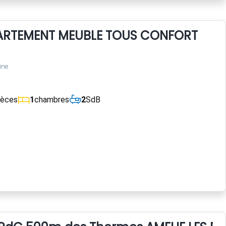
ARTEMENT MEUBLE TOUS CONFORT
ine
ièces
1
chambres
2
SdB