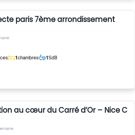
tecte paris 7ème arrondissement
maine
èces
1
chambres
1
SdB
tion au cœur du Carré d’Or – Nice Cen
semaine