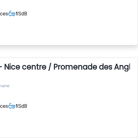
èces
1
SdB
- Nice centre / Promenade des Anglai
maine
èces
1
SdB