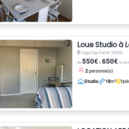
Loue Studio à 
Lège-Cap-Ferret 33950
550€
650€
de
à
la se
2
personne(s)
Studio
18
m²
1
pi