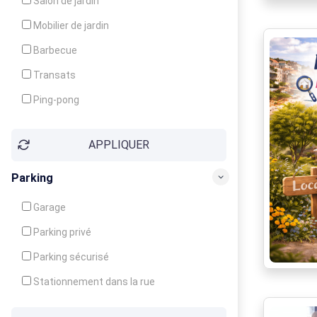
Salon de jardin
Local à ski
Mobilier de jardin
Climatisation
Barbecue
Ventilateur
Transats
Ping-pong
Baby-foot
APPLIQUER
Jeux d'enfants
Parking
Garage
Parking privé
Parking sécurisé
Stationnement dans la rue