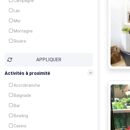
Campagne
Animation
Lac
Mer
Montagne
Rivière
Village
APPLIQUER
Ville
Activités à proximité
Accrobranche
Baignade
Bar
Bowling
Casino