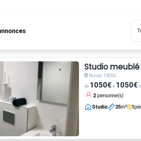
nnonces
Studio meublé
Noves 13550
1050€
1050€
de
à
l
2
personne(s)
Studio
35
m²
1
pi