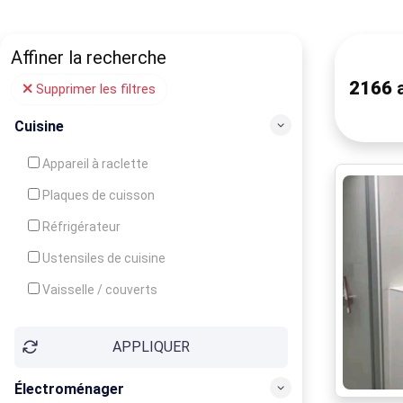
Affiner la recherche
2166
a
Supprimer les filtres
Cuisine
Appareil à raclette
Plaques de cuisson
Réfrigérateur
Ustensiles de cuisine
Vaisselle / couverts
Bouilloire
APPLIQUER
Cafetière
Congélateur
Électroménager