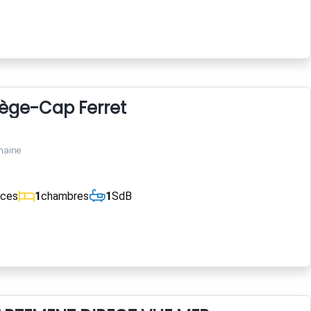
Lège-Cap Ferret
maine
èces
1
chambres
1
SdB