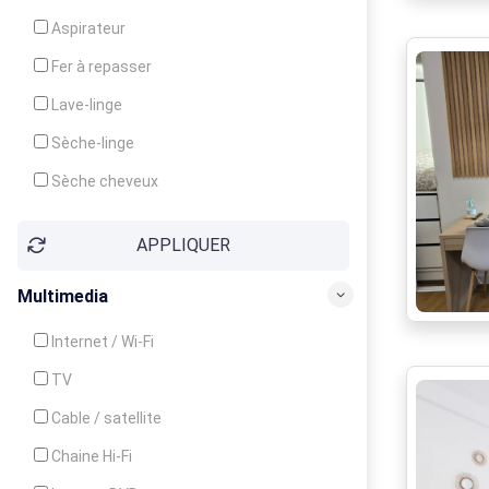
Cuisinière
Aspirateur
Four
Fer à repasser
Grille-pain
Lave-linge
Lave-vaisselle
Sèche-linge
Micro-ondes
Sèche cheveux
APPLIQUER
Multimedia
Internet / Wi-Fi
TV
Cable / satellite
Chaine Hi-Fi