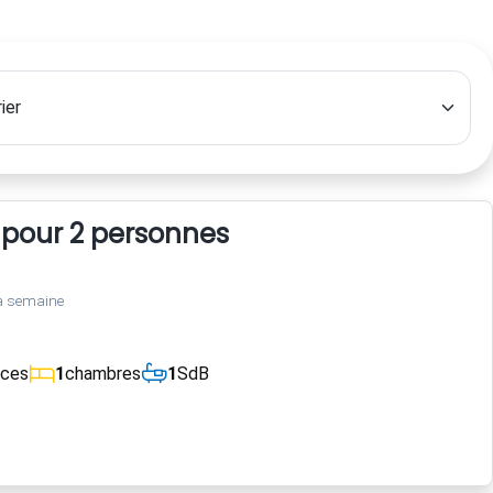
 pour 2 personnes
a semaine
èces
1
chambres
1
SdB