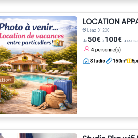
LOCATION APP
Léaz 01200
50€
100€
de
à
la sema
4
personne(s)
Studio
150
m²
6
p