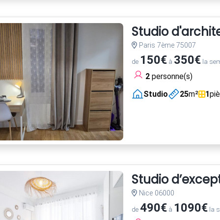
Studio d'archi
Paris 7ème 75007
150€
350€
de
à
la se
2
personne(s)
Studio
25
m²
1
pi
Studio d’excep
Nice 06000
490€
1090€
de
à
la 