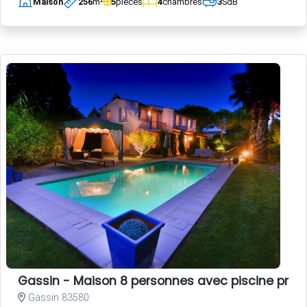
Maison
256
m²
5
pièces
4
chambres
3
SdB
Gassin - Maison 8 personnes avec piscine privé
Gassin 83580