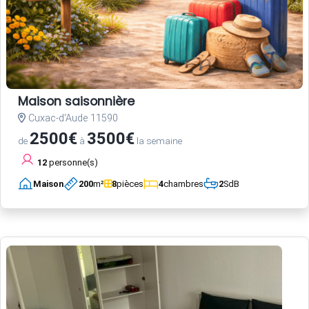
Maison saisonnière
Cuxac-d'Aude 11590
2500€
3500€
de
à
la semaine
12
personne(s)
Maison
200
m²
8
pièces
4
chambres
2
SdB