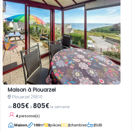
Maison à Plouarzel
Plouarzel 29810
805€
805€
de
à
la semaine
4
personne(s)
Maison
100
m²
3
pièces
2
chambres
2
SdB