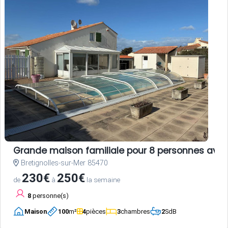
Grande maison familiale pour 8 personnes avec
Bretignolles-sur-Mer 85470
230€
250€
de
à
la semaine
8
personne(s)
Maison
100
m²
4
pièces
3
chambres
2
SdB