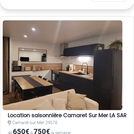
Location saisonnière Camaret Sur Mer LA SARDI
Camaret-sur-Mer 29570
650€
750€
de
à
la semaine