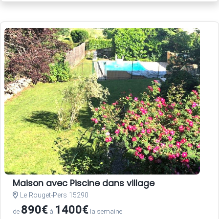
Maison avec Piscine dans village
Le Rouget-Pers 15290
890€
1400€
de
à
la semaine