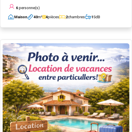
6
personne(s)
Maison
40
m²
4
pièces
2
chambres
1
SdB