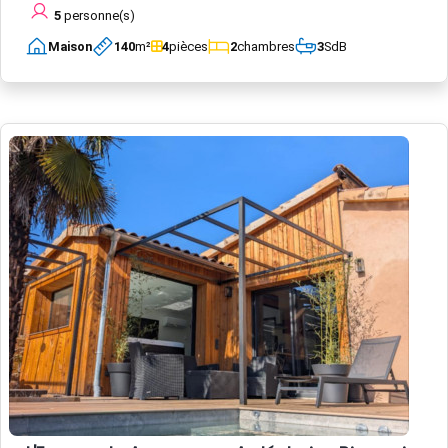
5
personne(s)
Maison
140
m²
4
pièces
2
chambres
3
SdB