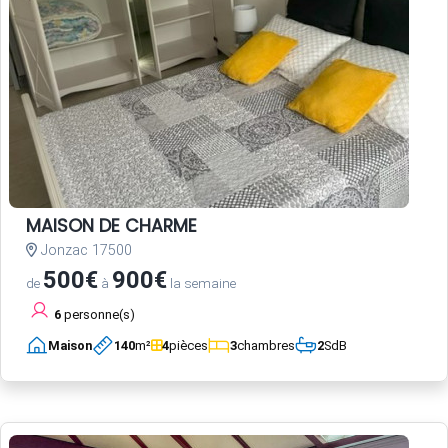
MAISON DE CHARME
Jonzac 17500
500€
900€
de
à
la semaine
6
personne(s)
Maison
140
m²
4
pièces
3
chambres
2
SdB