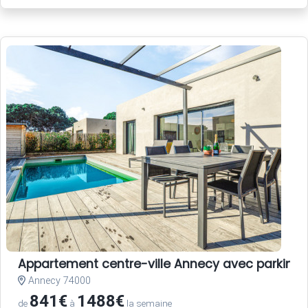
Appartement centre-ville Annecy avec parking e
Annecy 74000
841€
1488€
de
à
la semaine