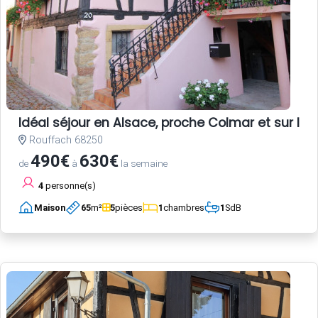
Idéal séjour en Alsace, proche Colmar et sur la r
Rouffach 68250
490€
630€
de
à
la semaine
4
personne(s)
Maison
65
m²
5
pièces
1
chambres
1
SdB