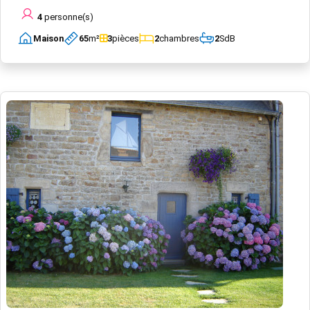
4
personne(s)
Maison
65
m²
3
pièces
2
chambres
2
SdB