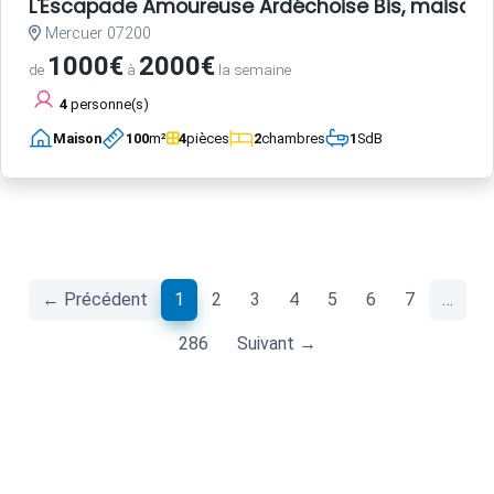
L'Escapade Amoureuse Ardéchoise Bis, maison d
Mercuer 07200
1000€
2000€
de
à
la semaine
4
personne(s)
Maison
100
m²
4
pièces
2
chambres
1
SdB
(current)
← Précédent
1
2
3
4
5
6
7
…
286
Suivant →