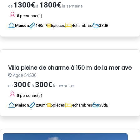
1300€
1800€
de
à
la semaine
8
personne(s)
Maison
140
m²
6
pièces
4
chambres
3
SdB
Villa pleine de charme à 150 m de la mer avec 
Agde 34300
300€
300€
de
à
la semaine
8
personne(s)
Maison
230
m²
5
pièces
4
chambres
3
SdB