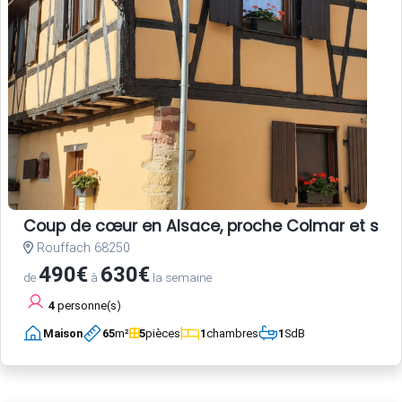
Coup de cœur en Alsace, proche Colmar et sur la
Rouffach 68250
490€
630€
de
à
la semaine
4
personne(s)
Maison
65
m²
5
pièces
1
chambres
1
SdB