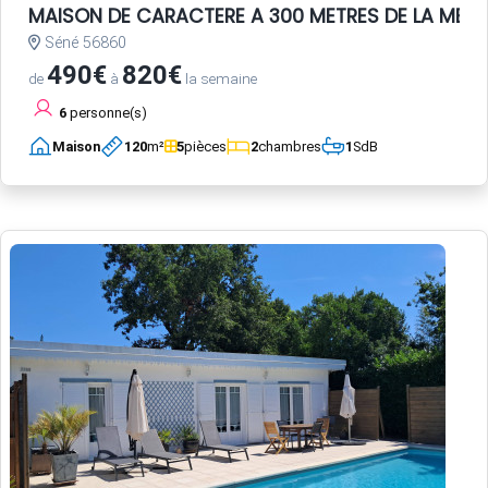
MAISON DE CARACTERE A 300 METRES DE LA MER
Séné 56860
490€
820€
de
à
la semaine
6
personne(s)
Maison
120
m²
5
pièces
2
chambres
1
SdB