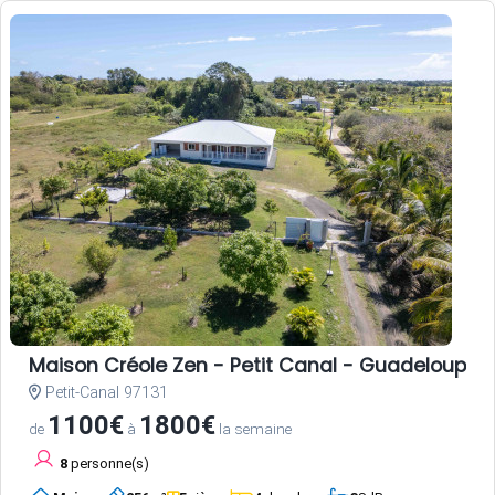
Maison Créole Zen - Petit Canal - Guadeloupe
Petit-Canal 97131
1100€
1800€
de
à
la semaine
8
personne(s)