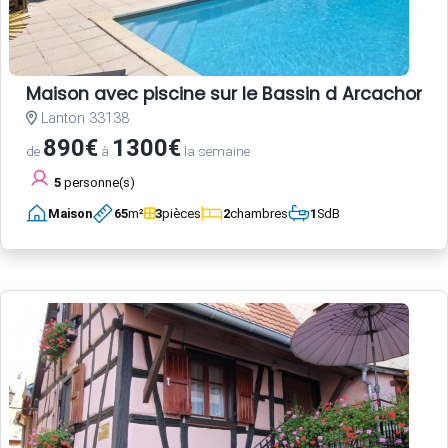
Maison avec piscine sur le Bassin d Arcachon
Lanton 33138
890€
1300€
de
à
la semaine
5
personne(s)
Maison
65
m²
3
pièces
2
chambres
1
SdB